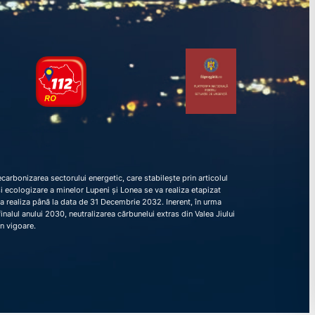
arbonizarea sectorului energetic, care stabilește prin articolul
e și ecologizare a minelor Lupeni și Lonea se va realiza etapizat
va realiza până la data de 31 Decembrie 2032. Inerent, în urma
nalul anului 2030, neutralizarea cărbunelui extras din Valea Jiului
în vigoare.