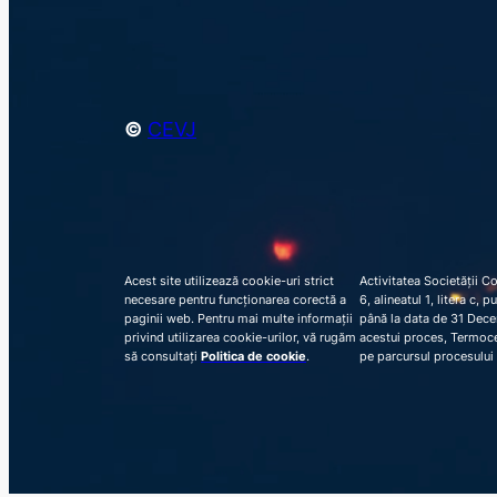
©
CEVJ
Acest site utilizează cookie-uri strict
Activitatea Societății C
necesare pentru funcționarea corectă a
6, alineatul 1, litera c,
paginii web. Pentru mai multe informații
până la data de 31 Decem
privind utilizarea cookie-urilor, vă rugăm
acestui proces, Termocen
să consultați
Politica de cookie
.
pe parcursul procesului 