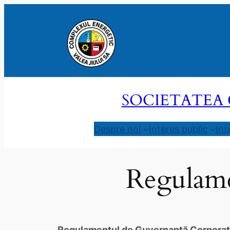
Sari
la
conținut
SOCIETATEA 
Despre noi
Interes public
Int
Regulame
Regulamentul de Guvernanţă Corporativ