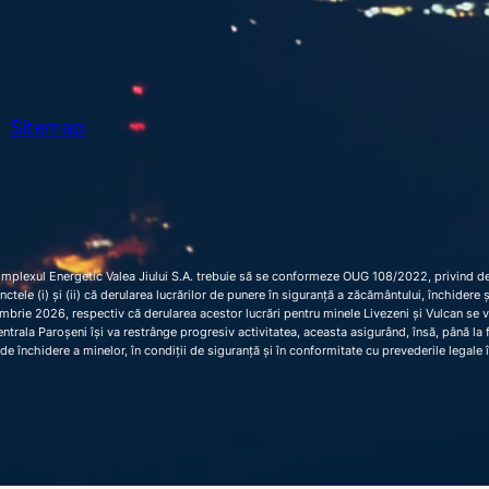
Sitemap
omplexul Energetic Valea Jiului S.A. trebuie să se conformeze OUG 108/2022, privind dec
 punctele (i) și (ii) că derularea lucrărilor de punere în siguranță a zăcământului, închider
brie 2026, respectiv că derularea acestor lucrări pentru minele Livezeni și Vulcan se 
trala Paroșeni își va restrânge progresiv activitatea, aceasta asigurând, însă, până la fi
de închidere a minelor, în condiții de siguranță și în conformitate cu prevederile legale 