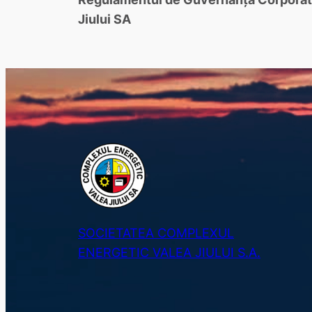
Jiului SA
SOCIETATEA COMPLEXUL
ENERGETIC VALEA JIULUI S.A.