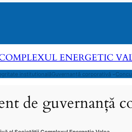
COMPLEXUL ENERGETIC VALEA
egritate instituțională
Guvernanță corporativă
Concur
nt de guvernanță co
ă al Societății Complexul Energetic Valea