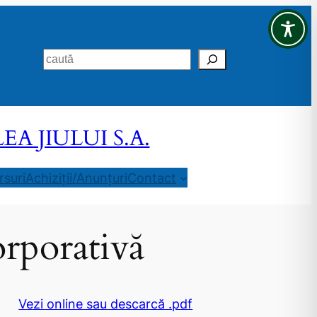
Search
 JIULUI S.A.
suri
Achiziții/Anunțuri
Contact
rporativă
Vezi online sau descarcă .pdf