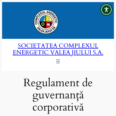
Sari
la
conținut
SOCIETATEA COMPLEXUL
ENERGETIC VALEA JIULUI S.A.
Regulament de
guvernanță
corporativă