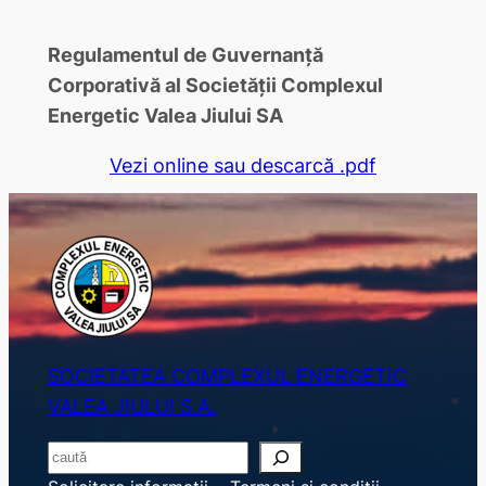
Regulamentul de Guvernanţă
Corporativă al Societății Complexul
Energetic Valea Jiului SA
Vezi online sau descarcă .pdf
SOCIETATEA COMPLEXUL ENERGETIC
VALEA JIULUI S.A.
S
e