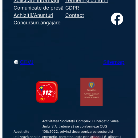
Solicitare informații
Termeni și condiții
Comunicate de presă
GDPR
a
Facebook
Achiziții/Anunțuri
Contact
r
Concursuri angajare
c
h
©
CEVJ
Sitemap
Activitatea Societății Complexul Energetic Valea
Jiului S.A. trebuie să se conformeze OUG
Acest site
108/2022, privind decarbonizarea sectorului
utilizează cookie-
energetic, care stabilește prin articolul 6, alineatul