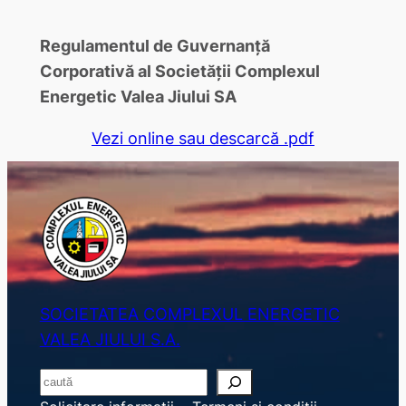
Regulamentul de Guvernanţă
Corporativă al Societății Complexul
Energetic Valea Jiului SA
Vezi online sau descarcă .pdf
SOCIETATEA COMPLEXUL ENERGETIC
VALEA JIULUI S.A.
S
e