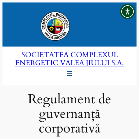
Sari
la
conținut
SOCIETATEA COMPLEXUL
ENERGETIC VALEA JIULUI S.A.
Regulament de
guvernanță
corporativă