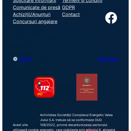
Solicitare informații
Termeni și condiții
Comunicate de presă
GDPR
a
Facebook
Achiziții/Anunțuri
Contact
r
Concursuri angajare
c
h
©
CEVJ
Sitemap
Activitatea Societății Complexul Energetic Valea
Jiului S.A. trebuie să se conformeze OUG
Acest site
108/2022, privind decarbonizarea sectorului
utilizează cookie-
energetic, care stabilește prin articolul 6, alineatul