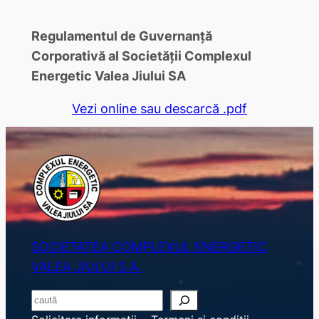
Regulamentul de Guvernanţă
Corporativă al Societății Complexul
Energetic Valea Jiului SA
Vezi online sau descarcă .pdf
SOCIETATEA COMPLEXUL ENERGETIC
VALEA JIULUI S.A.
S
e