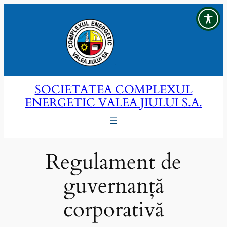
Sari
la
conținut
SOCIETATEA COMPLEXUL
ENERGETIC VALEA JIULUI S.A.
Regulament de
guvernanță
corporativă