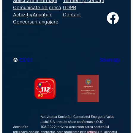
Solicitare informații
Termeni și condiții
Comunicate de presă
GDPR
a
Facebook
Achiziții/Anunțuri
Contact
r
Concursuri angajare
c
h
©
CEVJ
Sitemap
Activitatea Societății Complexul Energetic Valea
Jiului S.A. trebuie să se conformeze OUG
Acest site
108/2022, privind decarbonizarea sectorului
utilizează cookie-
energetic, care stabilește prin articolul 6, alineatul