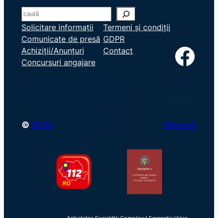
S
e
Solicitare informații
Termeni și condiții
Comunicate de presă
GDPR
a
Facebook
Achiziții/Anunțuri
Contact
r
Concursuri angajare
c
h
©
CEVJ
Sitemap