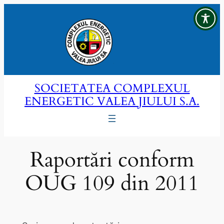
Sari
la
conținut
SOCIETATEA COMPLEXUL
ENERGETIC VALEA JIULUI S.A.
Raportări conform
OUG 109 din 2011