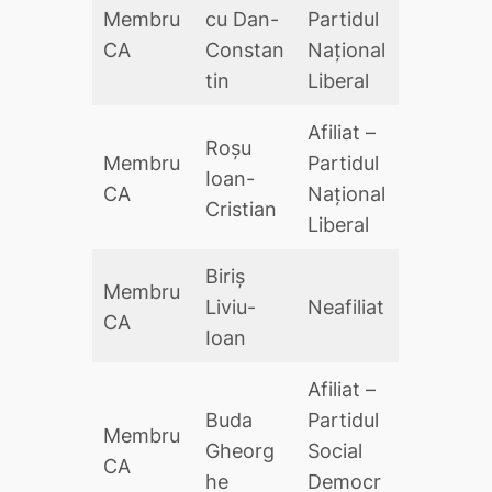
Membru
cu Dan-
Partidul
CA
Constan
Național
tin
Liberal
Afiliat –
Roșu
Membru
Partidul
Ioan-
CA
Național
Cristian
Liberal
Biriș
Membru
Liviu-
Neafiliat
CA
Ioan
Afiliat –
Buda
Partidul
Membru
Gheorg
Social
CA
he
Democr