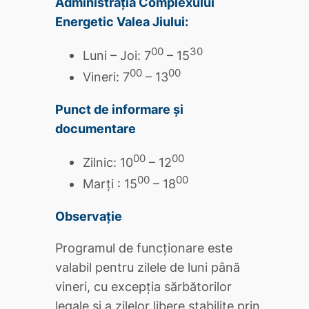
Administrația Complexului
Energetic Valea Jiului:
00
30
Luni – Joi: 7
– 15
00
00
Vineri: 7
– 13
Punct de informare și
documentare
00
00
Zilnic: 10
– 12
00
00
Marți : 15
– 18
Observație
Programul de funcţionare este
valabil pentru zilele de luni până
vineri, cu excepţia sărbătorilor
legale şi a zilelor libere stabilite prin