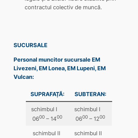
contractul colectiv de muncă.
SUCURSALE
Personal muncitor sucursale EM
Livezeni, EM Lonea, EM Lupeni, EM
Vulcan:
SUPRAFAȚĂ:
SUBTERAN:
schimbul I
schimbul I
00
00
00
00
06
– 14
06
– 12
schimbul II
schimbul II