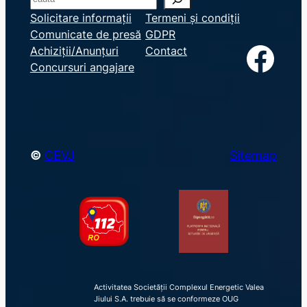
e
Solicitare informații
Termeni și condiții
Comunicate de presă
GDPR
a
Facebook
Achiziții/Anunțuri
Contact
r
Concursuri angajare
c
h
©
CEVJ
Sitemap
Activitatea Societății Complexul Energetic Valea
Jiului S.A. trebuie să se conformeze OUG