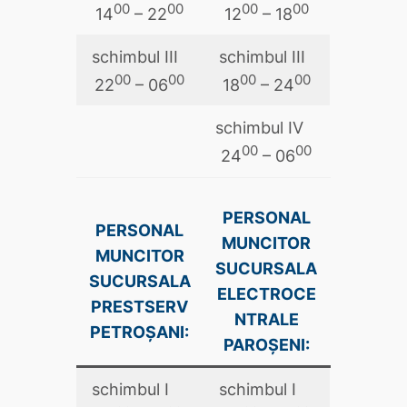
00
00
00
00
14
– 22
12
– 18
schimbul III
schimbul III
00
00
00
00
22
– 06
18
– 24
schimbul IV
00
00
24
– 06
PERSONAL
PERSONAL
MUNCITOR
MUNCITOR
SUCURSALA
SUCURSALA
ELECTROCE
PRESTSERV
NTRALE
PETROŞANI:
PAROŞENI:
schimbul I
schimbul I