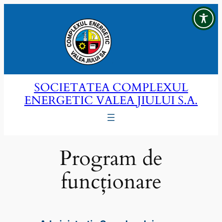
Sari
la
conținut
SOCIETATEA COMPLEXUL
ENERGETIC VALEA JIULUI S.A.
Program de
funcționare