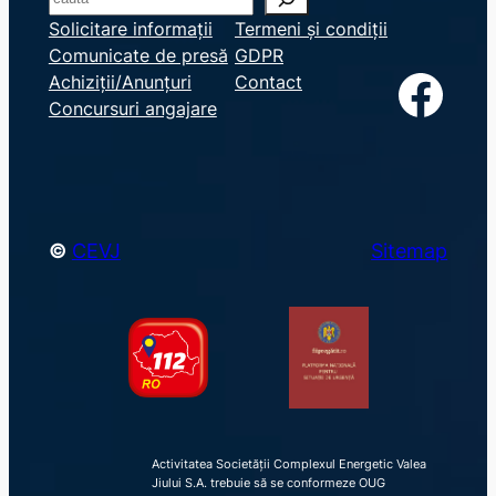
e
Solicitare informații
Termeni și condiții
Comunicate de presă
GDPR
a
Facebook
Achiziții/Anunțuri
Contact
r
Concursuri angajare
c
h
©
CEVJ
Sitemap
Activitatea Societății Complexul Energetic Valea
Jiului S.A. trebuie să se conformeze OUG