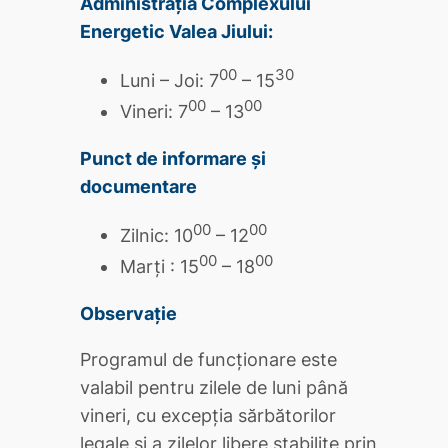
Administrația Complexului
Energetic Valea Jiului:
00
30
Luni – Joi: 7
– 15
00
00
Vineri: 7
– 13
Punct de informare și
documentare
00
00
Zilnic: 10
– 12
00
00
Marți : 15
– 18
Observație
Programul de funcţionare este
valabil pentru zilele de luni până
vineri, cu excepţia sărbătorilor
legale şi a zilelor libere stabilite prin