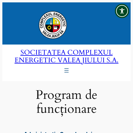
Sari
la
conținut
SOCIETATEA COMPLEXUL
ENERGETIC VALEA JIULUI S.A.
Program de
funcționare