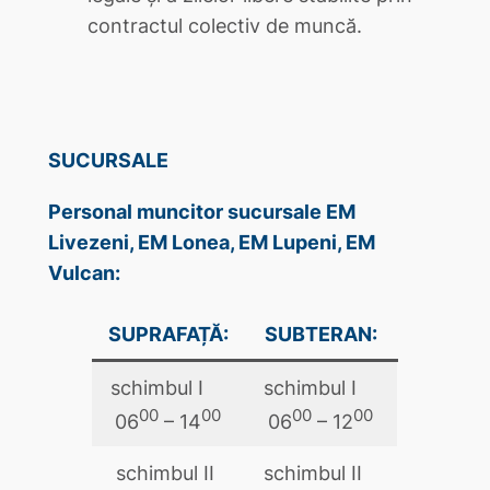
contractul colectiv de muncă.
SUCURSALE
Personal muncitor sucursale EM
Livezeni, EM Lonea, EM Lupeni, EM
Vulcan:
SUPRAFAȚĂ:
SUBTERAN:
schimbul I
schimbul I
00
00
00
00
06
– 14
06
– 12
schimbul II
schimbul II