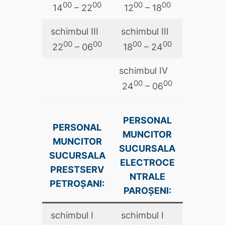
00
00
00
00
14
– 22
12
– 18
schimbul III
schimbul III
00
00
00
00
22
– 06
18
– 24
schimbul IV
00
00
24
– 06
PERSONAL
PERSONAL
MUNCITOR
MUNCITOR
SUCURSALA
SUCURSALA
ELECTROCE
PRESTSERV
NTRALE
PETROŞANI:
PAROŞENI:
schimbul I
schimbul I