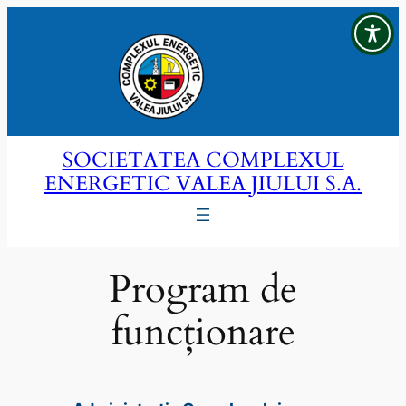
Sari
la
conținut
SOCIETATEA COMPLEXUL
ENERGETIC VALEA JIULUI S.A.
Program de
funcționare