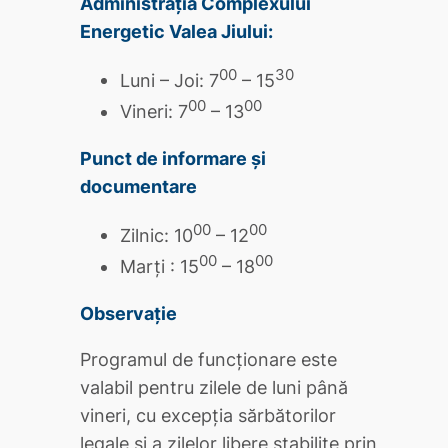
Administrația Complexului
Energetic Valea Jiului:
00
30
Luni – Joi: 7
– 15
00
00
Vineri: 7
– 13
Punct de informare și
documentare
00
00
Zilnic: 10
– 12
00
00
Marți : 15
– 18
Observație
Programul de funcţionare este
valabil pentru zilele de luni până
vineri, cu excepţia sărbătorilor
legale şi a zilelor libere stabilite prin