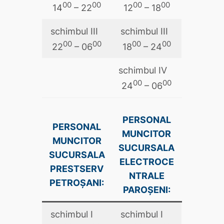
00
00
00
00
14
– 22
12
– 18
schimbul III
schimbul III
00
00
00
00
22
– 06
18
– 24
schimbul IV
00
00
24
– 06
PERSONAL
PERSONAL
MUNCITOR
MUNCITOR
SUCURSALA
SUCURSALA
ELECTROCE
PRESTSERV
NTRALE
PETROŞANI:
PAROŞENI:
schimbul I
schimbul I