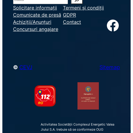
e
Solicitare informații
Termeni și condiții
Comunicate de presă
GDPR
a
Facebook
Achiziții/Anunțuri
Contact
r
Concursuri angajare
c
h
©
CEVJ
Sitemap
Activitatea Societății Complexul Energetic Valea
Jiului S.A. trebuie să se conformeze OUG