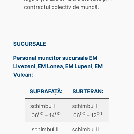
contractul colectiv de muncă.
SUCURSALE
Personal muncitor sucursale EM
Livezeni, EM Lonea, EM Lupeni, EM
Vulcan:
SUPRAFAȚĂ:
SUBTERAN:
schimbul I
schimbul I
00
00
00
00
06
– 14
06
– 12
schimbul II
schimbul II