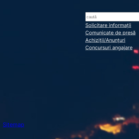
S
e
Solicitare informații
Comunicate de presă
a
Achiziții/Anunțuri
r
Concursuri angajare
c
h
Sitemap