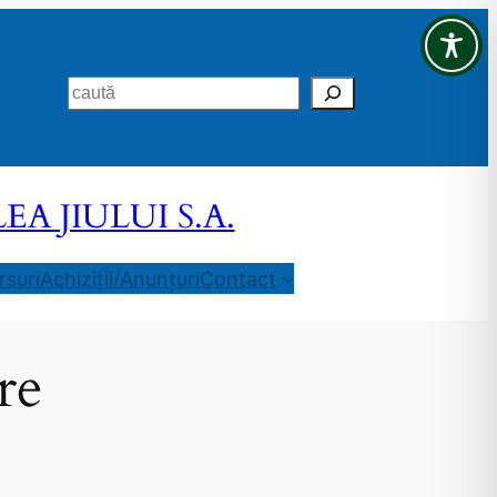
Search
 JIULUI S.A.
suri
Achiziții/Anunțuri
Contact
re