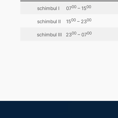
00
00
schimbul I 07
– 15
00
00
schimbul II 15
– 23
00
00
schimbul III 23
– 07