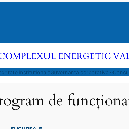
COMPLEXUL ENERGETIC VALEA
egritate instituțională
Guvernanță corporativă
Concur
rogram de funcționa
SUCURSALE