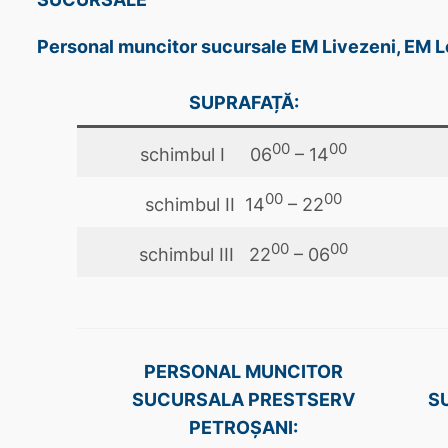
Personal muncitor sucursale EM Livezeni, EM L
SUPRAFAȚĂ:
00
00
schimbul I 06
– 14
00
00
schimbul II 14
– 22
00
00
schimbul III 22
– 06
PERSONAL MUNCITOR
SUCURSALA PRESTSERV
S
PETROŞANI: