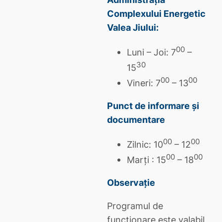
Complexului Energetic
Valea Jiului:
00
Luni – Joi: 7
–
30
15
00
00
Vineri: 7
– 13
Punct de informare și
documentare
00
00
Zilnic: 10
– 12
00
00
Marți : 15
– 18
Observație
Programul de
funcţionare este valabil