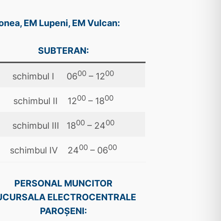
onea, EM Lupeni, EM Vulcan:
SUBTERAN:
00
00
schimbul I 06
– 12
00
00
schimbul II 12
– 18
00
00
schimbul III 18
– 24
00
00
schimbul IV 24
– 06
PERSONAL MUNCITOR
UCURSALA ELECTROCENTRALE
PAROŞENI: