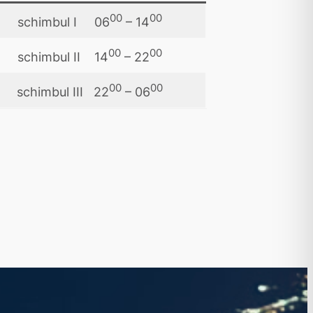
00
00
schimbul I 06
– 14
00
00
schimbul II 14
– 22
00
00
schimbul III 22
– 06