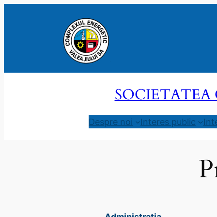
Sari
la
conținut
SOCIETATEA 
Despre noi
Interes public
Int
P
Administrația