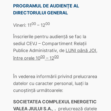
PROGRAMUL DE AUDIENŢE AL
DIRECTORULUI GENERAL
00
00
Vineri: 11
– 12
Înscrierile pentru audienţă se fac la
sediul CEVJ – Compartiment Relaţii
Publice Administrativ, de
LUNI până JOI,
00
00
între orele 10
– 12
În vederea informării privind prelucrarea
datelor cu caracter personal, luați la
cunoștință următoarele:
SOCIETATEA COMPLEXUL ENERGETIC
VALEA JIULUI S.A.
,
.
prelucrează datele