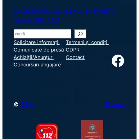
SOCIETATEA COMPLEXUL ENERGETIC
VALEA JIULUI S.A.
S
e
Solicitare informații
Termeni și condiții
Comunicate de presă
GDPR
a
Facebook
Achiziții/Anunțuri
Contact
r
Concursuri angajare
c
h
©
CEVJ
Sitemap