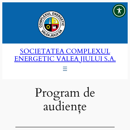
Sari
la
conținut
SOCIETATEA COMPLEXUL
ENERGETIC VALEA JIULUI S.A.
Program de
audiențe