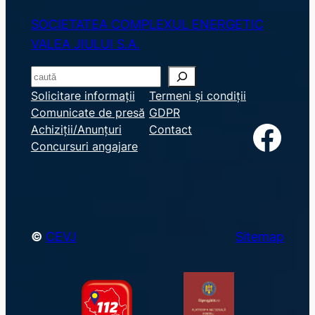
SOCIETATEA COMPLEXUL ENERGETIC
VALEA JIULUI S.A.
S
e
Solicitare informații
Termeni și condiții
Comunicate de presă
GDPR
a
Facebook
Achiziții/Anunțuri
Contact
r
Concursuri angajare
c
h
©
CEVJ
Sitemap