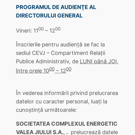
PROGRAMUL DE AUDIENŢE AL
DIRECTORULUI GENERAL
00
00
Vineri: 11
– 12
Înscrierile pentru audienţă se fac la
sediul CEVJ – Compartiment Relaţii
Publice Administrativ, de
LUNI până JOI,
00
00
între orele 10
– 12
În vederea informării privind prelucrarea
datelor cu caracter personal, luați la
cunoștință următoarele:
SOCIETATEA COMPLEXUL ENERGETIC
VALEA JIULUI S.A.
,
.
prelucrează datele