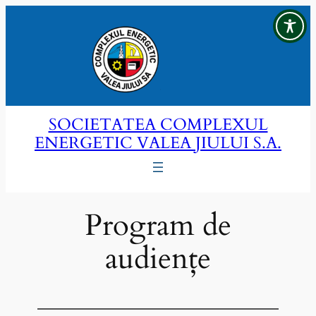
Sari
la
conținut
SOCIETATEA COMPLEXUL
ENERGETIC VALEA JIULUI S.A.
Program de
audiențe