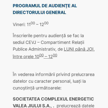
PROGRAMUL DE AUDIENŢE AL
DIRECTORULUI GENERAL
00
00
Vineri: 11
– 12
Înscrierile pentru audienţă se fac la
sediul CEVJ – Compartiment Relaţii
Publice Administrativ, de
LUNI până JOI,
00
00
între orele 10
– 12
În vederea informării privind prelucrarea
datelor cu caracter personal, luați la
cunoștință următoarele:
SOCIETATEA COMPLEXUL ENERGETIC
VALEA JIULUI S.A.
,
.
prelucrează datele