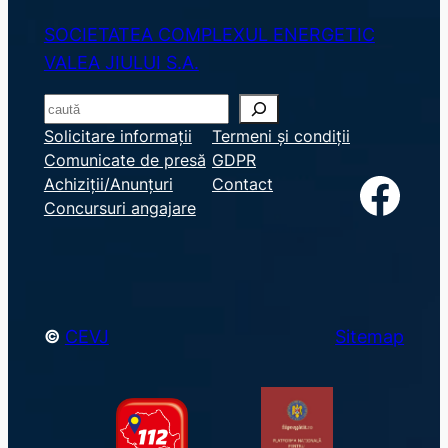
SOCIETATEA COMPLEXUL ENERGETIC
VALEA JIULUI S.A.
S
e
Solicitare informații
Termeni și condiții
Comunicate de presă
GDPR
a
Facebook
Achiziții/Anunțuri
Contact
r
Concursuri angajare
c
h
©
CEVJ
Sitemap