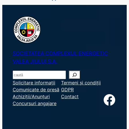
SOCIETATEA COMPLEXUL ENERGETIC
VALEA JIULUI S.A.
S
e
Solicitare informații
Termeni și condiții
Comunicate de presă
GDPR
a
Facebook
Achiziții/Anunțuri
Contact
r
Concursuri angajare
c
h