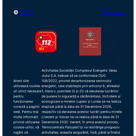
©
CEVJ
Sitemap
Activitatea Societății Complexul Energetic Valea
Jiului S.A. trebuie să se conformeze OUG
Acest site
108/2022, privind decarbonizarea sectorului
utilizează cookie-
energetic, care stabilește prin articolul 6, alineatul
uri strict necesare
1, litera c, punctele (i) și (ii) că derularea lucrărilor
pentru
de punere în siguranță a zăcământului, închidere și
funcționarea
ecologizare a minelor Lupeni și Lonea se va realiza
corectă a paginii
etapizat până la data de 31 Decembrie 2026,
web. Pentru mai
respectiv că derularea acestor lucrări pentru minele
multe informații
Livezeni și Vulcan se va realiza până la data de 31
privind utilizarea
Decembrie 2032. Inerent, în urma acestui proces,
cookie-urilor, vă
Termocentrala Paroșeni își va restrânge progresiv
rugăm să
activitatea, aceasta asigurând, însă, până la finalul