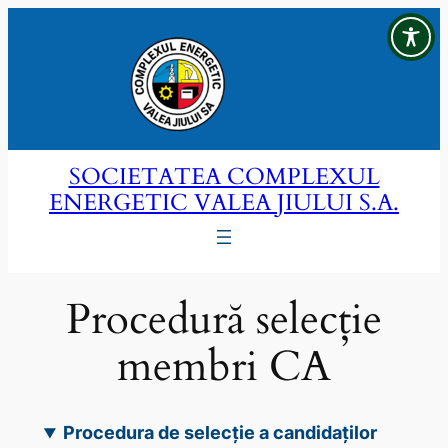
Sari
la
conținut
SOCIETATEA COMPLEXUL
ENERGETIC VALEA JIULUI S.A.
Procedură selecție
membri CA
Procedura de selecție a candidaților