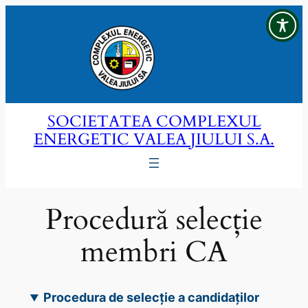
Sari
la
conținut
SOCIETATEA COMPLEXUL
ENERGETIC VALEA JIULUI S.A.
Procedură selecție
membri CA
Procedura de selecție a candidaților