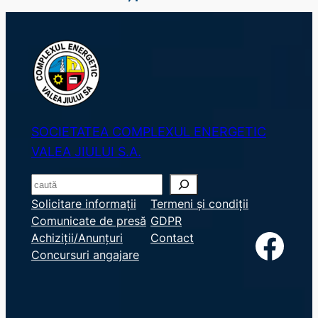
SOCIETATEA COMPLEXUL ENERGETIC
VALEA JIULUI S.A.
S
e
Solicitare informații
Termeni și condiții
Comunicate de presă
GDPR
a
Facebook
Achiziții/Anunțuri
Contact
r
Concursuri angajare
c
h