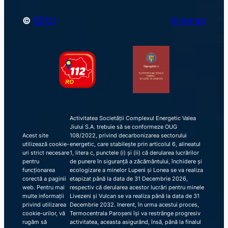
©
CEVJ
Sitemap
Activitatea Societății Complexul Energetic Valea
Jiului S.A. trebuie să se conformeze OUG
Acest site
108/2022, privind decarbonizarea sectorului
utilizează cookie-
energetic, care stabilește prin articolul 6, alineatul
uri strict necesare
1, litera c, punctele (i) și (ii) că derularea lucrărilor
pentru
de punere în siguranță a zăcământului, închidere și
funcționarea
ecologizare a minelor Lupeni și Lonea se va realiza
corectă a paginii
etapizat până la data de 31 Decembrie 2026,
web. Pentru mai
respectiv că derularea acestor lucrări pentru minele
multe informații
Livezeni și Vulcan se va realiza până la data de 31
privind utilizarea
Decembrie 2032. Inerent, în urma acestui proces,
cookie-urilor, vă
Termocentrala Paroșeni își va restrânge progresiv
rugăm să
activitatea, aceasta asigurând, însă, până la finalul