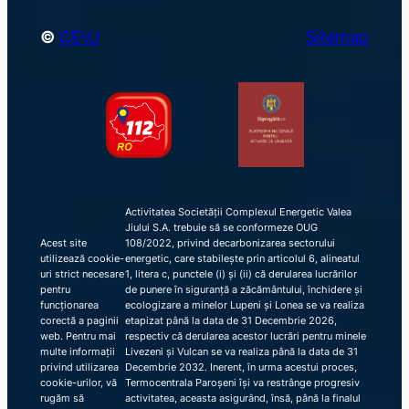
©
CEVJ
Sitemap
Activitatea Societății Complexul Energetic Valea
Jiului S.A. trebuie să se conformeze OUG
Acest site
108/2022, privind decarbonizarea sectorului
utilizează cookie-
energetic, care stabilește prin articolul 6, alineatul
uri strict necesare
1, litera c, punctele (i) și (ii) că derularea lucrărilor
pentru
de punere în siguranță a zăcământului, închidere și
funcționarea
ecologizare a minelor Lupeni și Lonea se va realiza
corectă a paginii
etapizat până la data de 31 Decembrie 2026,
web. Pentru mai
respectiv că derularea acestor lucrări pentru minele
multe informații
Livezeni și Vulcan se va realiza până la data de 31
privind utilizarea
Decembrie 2032. Inerent, în urma acestui proces,
cookie-urilor, vă
Termocentrala Paroșeni își va restrânge progresiv
rugăm să
activitatea, aceasta asigurând, însă, până la finalul