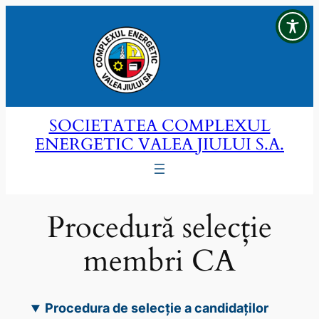
Sari
la
conținut
SOCIETATEA COMPLEXUL
ENERGETIC VALEA JIULUI S.A.
Procedură selecție
membri CA
Procedura de selecție a candidaților