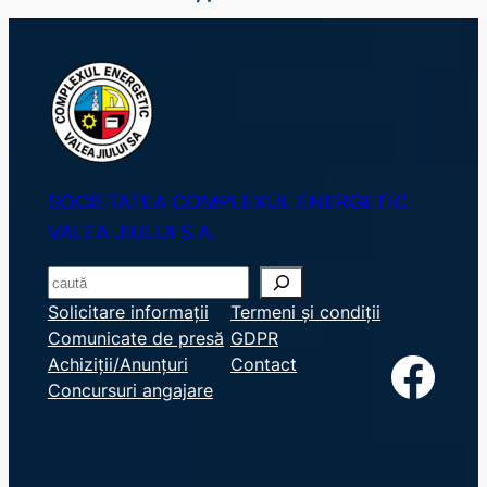
SOCIETATEA COMPLEXUL ENERGETIC
VALEA JIULUI S.A.
S
e
Solicitare informații
Termeni și condiții
Comunicate de presă
GDPR
a
Facebook
Achiziții/Anunțuri
Contact
r
Concursuri angajare
c
h