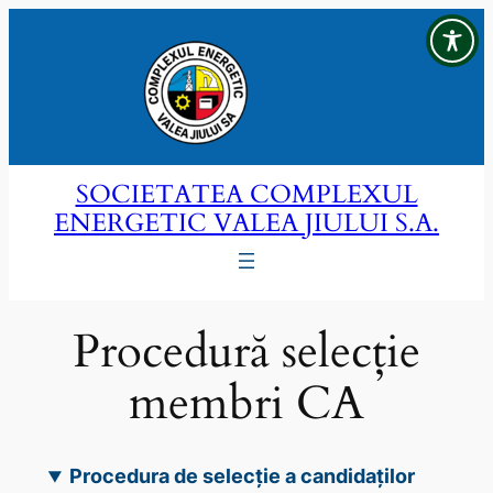
Sari
la
conținut
SOCIETATEA COMPLEXUL
ENERGETIC VALEA JIULUI S.A.
Procedură selecție
membri CA
Procedura de selecție a candidaților