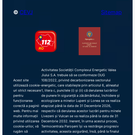
©
CEVJ
Sitemap
Activitatea Societății Complexul Energetic Valea
Jiului S.A. trebuie să se conformeze OUG
Acest site
108/2022, privind decarbonizarea sectorului
utilizează cookie-
energetic, care stabilește prin articolul 6, alineatul
uri strict necesare
1, litera c, punctele (i) și (ii) că derularea lucrărilor
pentru
de punere în siguranță a zăcământului, închidere și
funcționarea
ecologizare a minelor Lupeni și Lonea se va realiza
corectă a paginii
etapizat până la data de 31 Decembrie 2026,
web. Pentru mai
respectiv că derularea acestor lucrări pentru minele
multe informații
Livezeni și Vulcan se va realiza până la data de 31
privind utilizarea
Decembrie 2032. Inerent, în urma acestui proces,
cookie-urilor, vă
Termocentrala Paroșeni își va restrânge progresiv
rugăm să
activitatea, aceasta asigurând, însă, până la finalul