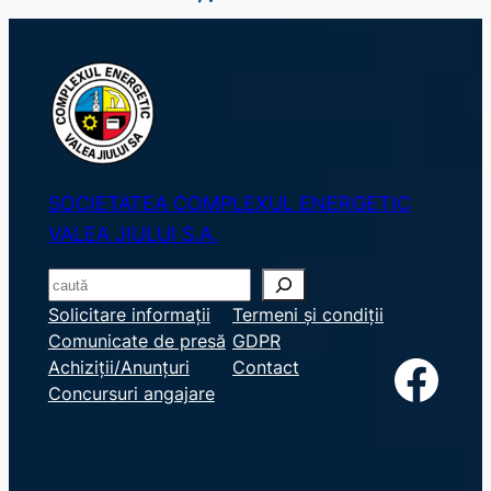
SOCIETATEA COMPLEXUL ENERGETIC
VALEA JIULUI S.A.
S
e
Solicitare informații
Termeni și condiții
Comunicate de presă
GDPR
a
Facebook
Achiziții/Anunțuri
Contact
r
Concursuri angajare
c
h