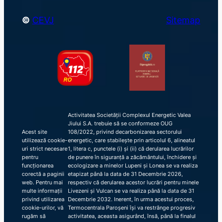
©
CEVJ
Sitemap
Activitatea Societății Complexul Energetic Valea
Jiului S.A. trebuie să se conformeze OUG
Acest site
108/2022, privind decarbonizarea sectorului
utilizează cookie-
energetic, care stabilește prin articolul 6, alineatul
uri strict necesare
1, litera c, punctele (i) și (ii) că derularea lucrărilor
pentru
de punere în siguranță a zăcământului, închidere și
funcționarea
ecologizare a minelor Lupeni și Lonea se va realiza
corectă a paginii
etapizat până la data de 31 Decembrie 2026,
web. Pentru mai
respectiv că derularea acestor lucrări pentru minele
multe informații
Livezeni și Vulcan se va realiza până la data de 31
privind utilizarea
Decembrie 2032. Inerent, în urma acestui proces,
cookie-urilor, vă
Termocentrala Paroșeni își va restrânge progresiv
rugăm să
activitatea, aceasta asigurând, însă, până la finalul