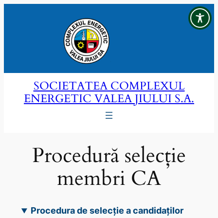
Sari
la
conținut
SOCIETATEA COMPLEXUL
ENERGETIC VALEA JIULUI S.A.
Procedură selecție
membri CA
Procedura de selecție a candidaților