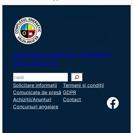
SOCIETATEA COMPLEXUL ENERGETIC
VALEA JIULUI S.A.
S
e
Solicitare informații
Termeni și condiții
Comunicate de presă
GDPR
a
Facebook
Achiziții/Anunțuri
Contact
r
Concursuri angajare
c
h