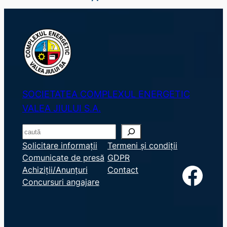
SOCIETATEA COMPLEXUL ENERGETIC
VALEA JIULUI S.A.
S
e
Solicitare informații
Termeni și condiții
Comunicate de presă
GDPR
a
Facebook
Achiziții/Anunțuri
Contact
r
Concursuri angajare
c
h