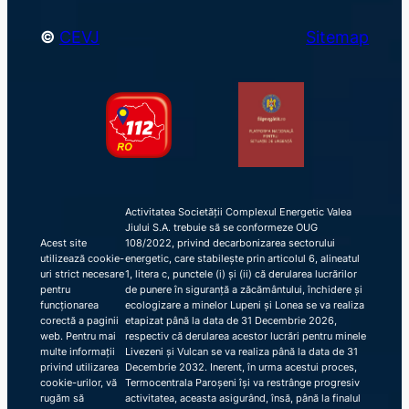
©
CEVJ
Sitemap
Activitatea Societății Complexul Energetic Valea
Jiului S.A. trebuie să se conformeze OUG
Acest site
108/2022, privind decarbonizarea sectorului
utilizează cookie-
energetic, care stabilește prin articolul 6, alineatul
uri strict necesare
1, litera c, punctele (i) și (ii) că derularea lucrărilor
pentru
de punere în siguranță a zăcământului, închidere și
funcționarea
ecologizare a minelor Lupeni și Lonea se va realiza
corectă a paginii
etapizat până la data de 31 Decembrie 2026,
web. Pentru mai
respectiv că derularea acestor lucrări pentru minele
multe informații
Livezeni și Vulcan se va realiza până la data de 31
privind utilizarea
Decembrie 2032. Inerent, în urma acestui proces,
cookie-urilor, vă
Termocentrala Paroșeni își va restrânge progresiv
rugăm să
activitatea, aceasta asigurând, însă, până la finalul