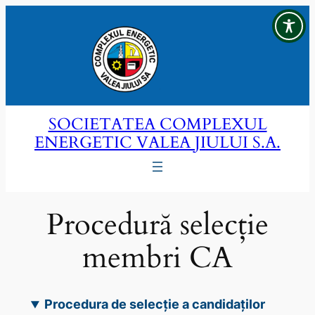
Sari
la
conținut
SOCIETATEA COMPLEXUL
ENERGETIC VALEA JIULUI S.A.
Procedură selecție
membri CA
Procedura de selecție a candidaților