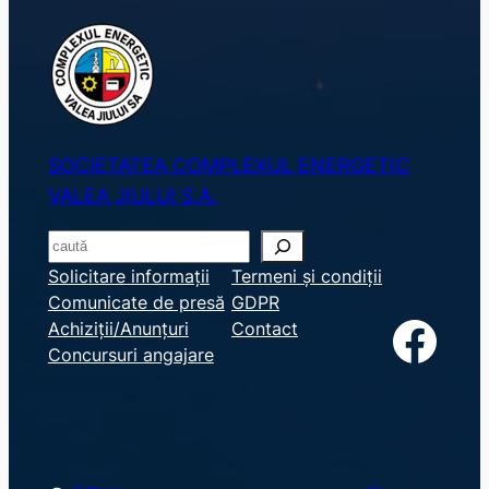
SOCIETATEA COMPLEXUL ENERGETIC
VALEA JIULUI S.A.
S
e
Solicitare informații
Termeni și condiții
Comunicate de presă
GDPR
a
Facebook
Achiziții/Anunțuri
Contact
r
Concursuri angajare
c
h