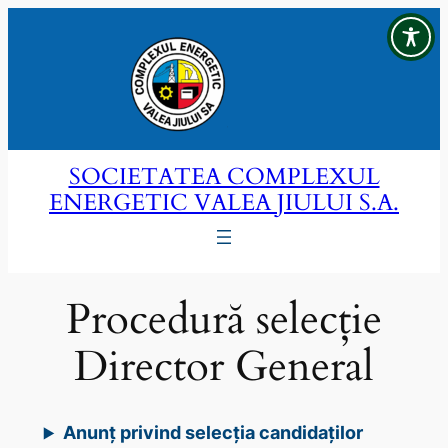
Sari
la
conținut
SOCIETATEA COMPLEXUL
ENERGETIC VALEA JIULUI S.A.
Procedură selecție
Director General
Anunț privind selecția candidaților