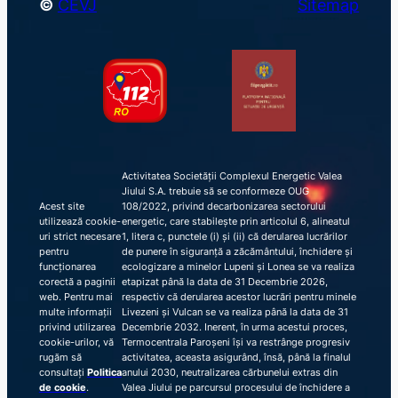
©
CEVJ
Sitemap
Activitatea Societății Complexul Energetic Valea
Jiului S.A. trebuie să se conformeze OUG
Acest site
108/2022, privind decarbonizarea sectorului
utilizează cookie-
energetic, care stabilește prin articolul 6, alineatul
uri strict necesare
1, litera c, punctele (i) și (ii) că derularea lucrărilor
pentru
de punere în siguranță a zăcământului, închidere și
funcționarea
ecologizare a minelor Lupeni și Lonea se va realiza
corectă a paginii
etapizat până la data de 31 Decembrie 2026,
web. Pentru mai
respectiv că derularea acestor lucrări pentru minele
multe informații
Livezeni și Vulcan se va realiza până la data de 31
privind utilizarea
Decembrie 2032. Inerent, în urma acestui proces,
cookie-urilor, vă
Termocentrala Paroșeni își va restrânge progresiv
rugăm să
activitatea, aceasta asigurând, însă, până la finalul
consultați
Politica
anului 2030, neutralizarea cărbunelui extras din
de cookie
.
Valea Jiului pe parcursul procesului de închidere a