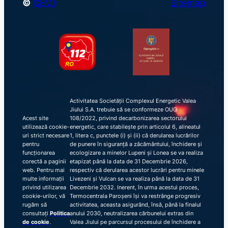
©
CEVJ
Sitemap
Activitatea Societății Complexul Energetic Valea
Jiului S.A. trebuie să se conformeze OUG
Acest site
108/2022, privind decarbonizarea sectorului
utilizează cookie-
energetic, care stabilește prin articolul 6, alineatul
uri strict necesare
1, litera c, punctele (i) și (ii) că derularea lucrărilor
pentru
de punere în siguranță a zăcământului, închidere și
funcționarea
ecologizare a minelor Lupeni și Lonea se va realiza
corectă a paginii
etapizat până la data de 31 Decembrie 2026,
web. Pentru mai
respectiv că derularea acestor lucrări pentru minele
multe informații
Livezeni și Vulcan se va realiza până la data de 31
privind utilizarea
Decembrie 2032. Inerent, în urma acestui proces,
cookie-urilor, vă
Termocentrala Paroșeni își va restrânge progresiv
rugăm să
activitatea, aceasta asigurând, însă, până la finalul
consultați
Politica
anului 2030, neutralizarea cărbunelui extras din
de cookie
.
Valea Jiului pe parcursul procesului de închidere a