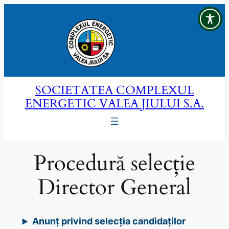
Sari
la
conținut
SOCIETATEA COMPLEXUL
ENERGETIC VALEA JIULUI S.A.
Procedură selecție
Director General
Anunț privind selecția candidaților