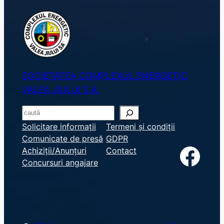
SOCIETATEA COMPLEXUL ENERGETIC
VALEA JIULUI S.A.
S
e
Solicitare informații
Termeni și condiții
Comunicate de presă
GDPR
a
Facebook
Achiziții/Anunțuri
Contact
r
Concursuri angajare
c
h