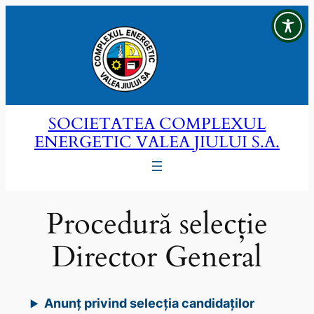
Sari
la
conținut
SOCIETATEA COMPLEXUL
ENERGETIC VALEA JIULUI S.A.
Procedură selecție
Director General
Anunț privind selecția candidaților