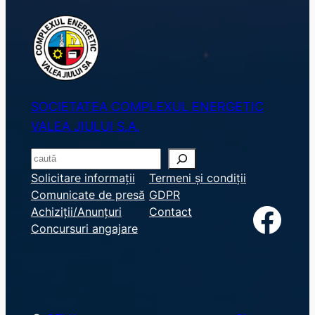
SOCIETATEA COMPLEXUL ENERGETIC
VALEA JIULUI S.A.
S
e
Solicitare informații
Termeni și condiții
Comunicate de presă
GDPR
a
Facebook
Achiziții/Anunțuri
Contact
r
Concursuri angajare
c
h