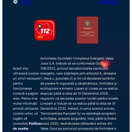
©
CEVJ
Sitemap
Activitatea Societății Complexul Energetic Valea
Jiului S.A. trebuie să se conformeze OUG
Acest site
108/2022, privind decarbonizarea sectorului
utilizează cookie-
energetic, care stabilește prin articolul 6, alineatul
uri strict necesare
1, litera c, punctele (i) și (ii) că derularea lucrărilor
pentru
de punere în siguranță a zăcământului, închidere și
funcționarea
ecologizare a minelor Lupeni și Lonea se va realiza
corectă a paginii
etapizat până la data de 31 Decembrie 2026,
web. Pentru mai
respectiv că derularea acestor lucrări pentru minele
multe informații
Livezeni și Vulcan se va realiza până la data de 31
privind utilizarea
Decembrie 2032. Inerent, în urma acestui proces,
cookie-urilor, vă
Termocentrala Paroșeni își va restrânge progresiv
rugăm să
activitatea, aceasta asigurând, însă, până la finalul
consultați
Politica
anului 2030, neutralizarea cărbunelui extras din
de cookie
.
Valea Jiului pe parcursul procesului de închidere a