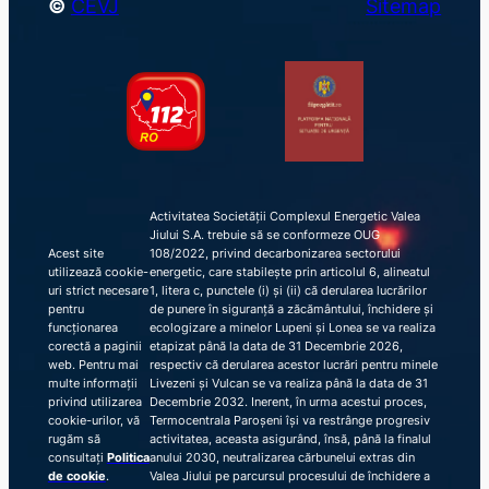
©
CEVJ
Sitemap
Activitatea Societății Complexul Energetic Valea
Jiului S.A. trebuie să se conformeze OUG
Acest site
108/2022, privind decarbonizarea sectorului
utilizează cookie-
energetic, care stabilește prin articolul 6, alineatul
uri strict necesare
1, litera c, punctele (i) și (ii) că derularea lucrărilor
pentru
de punere în siguranță a zăcământului, închidere și
funcționarea
ecologizare a minelor Lupeni și Lonea se va realiza
corectă a paginii
etapizat până la data de 31 Decembrie 2026,
web. Pentru mai
respectiv că derularea acestor lucrări pentru minele
multe informații
Livezeni și Vulcan se va realiza până la data de 31
privind utilizarea
Decembrie 2032. Inerent, în urma acestui proces,
cookie-urilor, vă
Termocentrala Paroșeni își va restrânge progresiv
rugăm să
activitatea, aceasta asigurând, însă, până la finalul
consultați
Politica
anului 2030, neutralizarea cărbunelui extras din
de cookie
.
Valea Jiului pe parcursul procesului de închidere a