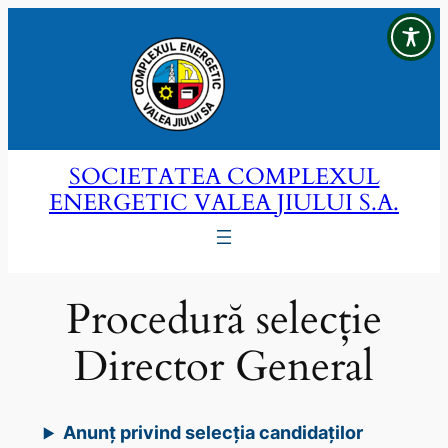
Sari
la
conținut
SOCIETATEA COMPLEXUL
ENERGETIC VALEA JIULUI S.A.
Procedură selecție
Director General
Anunț privind selecția candidaților