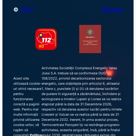
©
CEVJ
Sitemap
Activitatea Societății Complexul Energetic Valea
Jiului S.A. trebuie să se conformeze OUG
Acest site
108/2022, privind decarbonizarea sectorului
utilizează cookie-
energetic, care stabilește prin articolul 6, alineatul
uri strict necesare
1, litera c, punctele (i) și (ii) că derularea lucrărilor
pentru
de punere în siguranță a zăcământului, închidere și
funcționarea
ecologizare a minelor Lupeni și Lonea se va realiza
corectă a paginii
etapizat până la data de 31 Decembrie 2026,
web. Pentru mai
respectiv că derularea acestor lucrări pentru minele
multe informații
Livezeni și Vulcan se va realiza până la data de 31
privind utilizarea
Decembrie 2032. Inerent, în urma acestui proces,
cookie-urilor, vă
Termocentrala Paroșeni își va restrânge progresiv
rugăm să
activitatea, aceasta asigurând, însă, până la finalul
consultați
Politica
anului 2030, neutralizarea cărbunelui extras din