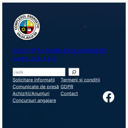
SOCIETATEA COMPLEXUL ENERGETIC
VALEA JIULUI S.A.
S
e
Solicitare informații
Termeni și condiții
Comunicate de presă
GDPR
a
Facebook
Achiziții/Anunțuri
Contact
r
Concursuri angajare
c
h