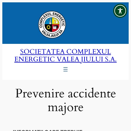
Sari
la
conținut
SOCIETATEA COMPLEXUL
ENERGETIC VALEA JIULUI S.A.
Prevenire accidente
majore