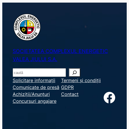
SOCIETATEA COMPLEXUL ENERGETIC
VALEA JIULUI S.A.
S
e
Solicitare informații
Termeni și condiții
Comunicate de presă
GDPR
a
Facebook
Achiziții/Anunțuri
Contact
r
Concursuri angajare
c
h