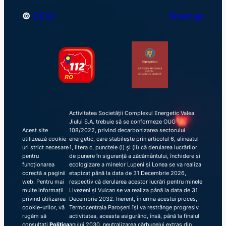
©
CEVJ
Sitemap
Activitatea Societății Complexul Energetic Valea
Jiului S.A. trebuie să se conformeze OUG
Acest site
108/2022, privind decarbonizarea sectorului
utilizează cookie-
energetic, care stabilește prin articolul 6, alineatul
uri strict necesare
1, litera c, punctele (i) și (ii) că derularea lucrărilor
pentru
de punere în siguranță a zăcământului, închidere și
funcționarea
ecologizare a minelor Lupeni și Lonea se va realiza
corectă a paginii
etapizat până la data de 31 Decembrie 2026,
web. Pentru mai
respectiv că derularea acestor lucrări pentru minele
multe informații
Livezeni și Vulcan se va realiza până la data de 31
privind utilizarea
Decembrie 2032. Inerent, în urma acestui proces,
cookie-urilor, vă
Termocentrala Paroșeni își va restrânge progresiv
rugăm să
activitatea, aceasta asigurând, însă, până la finalul
consultați
Politica
anului 2030, neutralizarea cărbunelui extras din