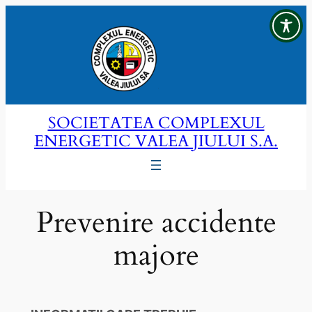
Sari
la
conținut
SOCIETATEA COMPLEXUL
ENERGETIC VALEA JIULUI S.A.
Prevenire accidente
majore