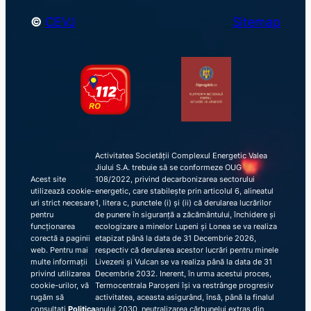
©
CEVJ
Sitemap
Activitatea Societății Complexul Energetic Valea
Jiului S.A. trebuie să se conformeze OUG
Acest site
108/2022, privind decarbonizarea sectorului
utilizează cookie-
energetic, care stabilește prin articolul 6, alineatul
uri strict necesare
1, litera c, punctele (i) și (ii) că derularea lucrărilor
pentru
de punere în siguranță a zăcământului, închidere și
funcționarea
ecologizare a minelor Lupeni și Lonea se va realiza
corectă a paginii
etapizat până la data de 31 Decembrie 2026,
web. Pentru mai
respectiv că derularea acestor lucrări pentru minele
multe informații
Livezeni și Vulcan se va realiza până la data de 31
privind utilizarea
Decembrie 2032. Inerent, în urma acestui proces,
cookie-urilor, vă
Termocentrala Paroșeni își va restrânge progresiv
rugăm să
activitatea, aceasta asigurând, însă, până la finalul
consultați
Politica
anului 2030, neutralizarea cărbunelui extras din