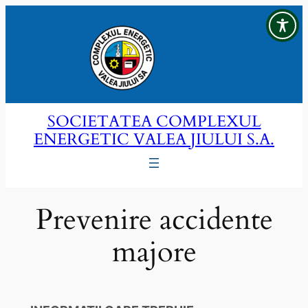
Sari
la
conținut
SOCIETATEA COMPLEXUL
ENERGETIC VALEA JIULUI S.A.
Prevenire accidente
majore