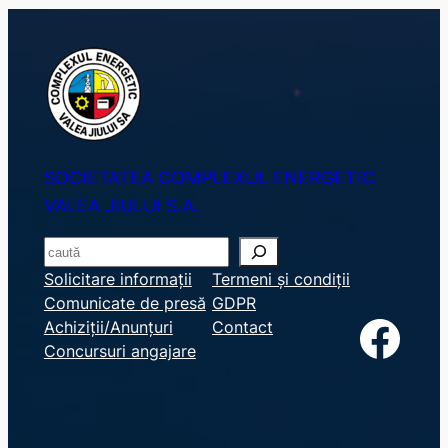
SOCIETATEA COMPLEXUL ENERGETIC
VALEA JIULUI S.A.
S
e
Solicitare informații
Termeni și condiții
Comunicate de presă
GDPR
a
Facebook
Achiziții/Anunțuri
Contact
r
Concursuri angajare
c
h