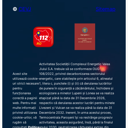
©
CEVJ
Sitemap
Activitatea Societății Complexul Energetic Valea
Jiului S.A. trebuie să se conformeze OUG
Acest site
108/2022, privind decarbonizarea sectorului
utilizează cookie-
energetic, care stabilește prin articolul 6, alineatul
uri strict necesare
1, litera c, punctele (i) și (ii) că derularea lucrărilor
pentru
de punere în siguranță a zăcământului, închidere și
funcționarea
ecologizare a minelor Lupeni și Lonea se va realiza
corectă a paginii
etapizat până la data de 31 Decembrie 2026,
web. Pentru mai
respectiv că derularea acestor lucrări pentru minele
multe informații
Livezeni și Vulcan se va realiza până la data de 31
privind utilizarea
Decembrie 2032. Inerent, în urma acestui proces,
cookie-urilor, vă
Termocentrala Paroșeni își va restrânge progresiv
rugăm să
activitatea, aceasta asigurând, însă, până la finalul
consultați
Politica
anului 2030, neutralizarea cărbunelui extras din