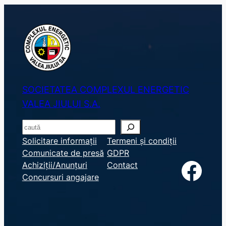
SOCIETATEA COMPLEXUL ENERGETIC
VALEA JIULUI S.A.
S
e
Solicitare informații
Termeni și condiții
Comunicate de presă
GDPR
a
Facebook
Achiziții/Anunțuri
Contact
r
Concursuri angajare
c
h