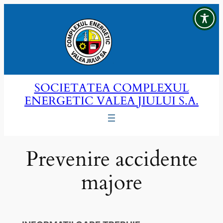
Sari
la
conținut
SOCIETATEA COMPLEXUL
ENERGETIC VALEA JIULUI S.A.
Prevenire accidente
majore