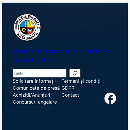
SOCIETATEA COMPLEXUL ENERGETIC
VALEA JIULUI S.A.
S
e
Solicitare informații
Termeni și condiții
Comunicate de presă
GDPR
a
Facebook
Achiziții/Anunțuri
Contact
r
Concursuri angajare
c
h