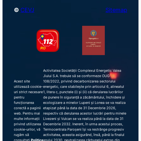
©
CEVJ
Sitemap
Activitatea Societății Complexul Energetic Valea
Jiului S.A. trebuie să se conformeze OUG
Acest site
108/2022, privind decarbonizarea sectorului
utilizează cookie-
energetic, care stabilește prin articolul 6, alineatul
uri strict necesare
1, litera c, punctele (i) și (ii) că derularea lucrărilor
pentru
de punere în siguranță a zăcământului, închidere și
funcționarea
ecologizare a minelor Lupeni și Lonea se va realiza
corectă a paginii
etapizat până la data de 31 Decembrie 2026,
web. Pentru mai
respectiv că derularea acestor lucrări pentru minele
multe informații
Livezeni și Vulcan se va realiza până la data de 31
privind utilizarea
Decembrie 2032. Inerent, în urma acestui proces,
cookie-urilor, vă
Termocentrala Paroșeni își va restrânge progresiv
rugăm să
activitatea, aceasta asigurând, însă, până la finalul
consultați
Politica
anului 2030, neutralizarea cărbunelui extras din