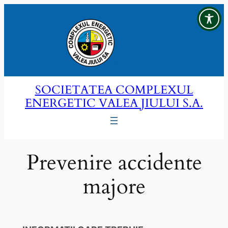
Sari
la
conținut
SOCIETATEA COMPLEXUL
ENERGETIC VALEA JIULUI S.A.
Prevenire accidente
majore