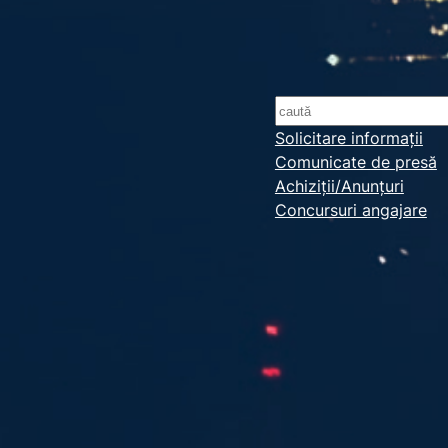
S
e
Solicitare informații
Comunicate de presă
a
Achiziții/Anunțuri
r
Concursuri angajare
c
h