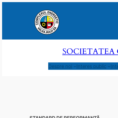
Sari
la
conținut
SOCIETATEA 
Despre noi
Interes public
Int
STANDARD DE PERFORMANȚĂ