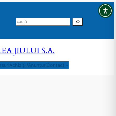
Search
 JIULUI S.A.
suri
Achiziții/Anunțuri
Contact