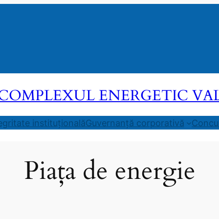
COMPLEXUL ENERGETIC VALEA
egritate instituțională
Guvernanță corporativă
Concur
Piața de energie