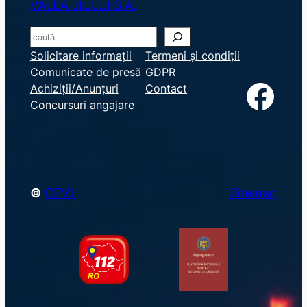
VALEA JIULUI S.A.
S
e
Solicitare informații
Termeni și condiții
Comunicate de presă
GDPR
a
Facebook
Achiziții/Anunțuri
Contact
r
Concursuri angajare
c
h
©
CEVJ
Sitemap