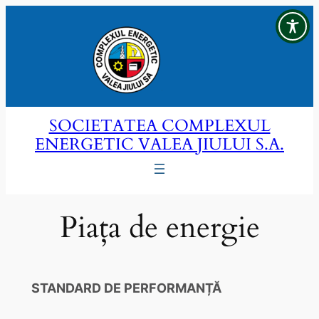
Sari
la
conținut
SOCIETATEA COMPLEXUL
ENERGETIC VALEA JIULUI S.A.
Piața de energie
STANDARD DE PERFORMANȚĂ