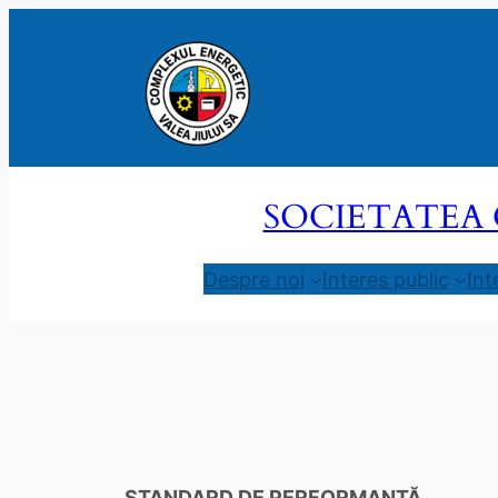
Sari
la
conținut
SOCIETATEA 
Despre noi
Interes public
Int
STANDARD DE PERFORMANȚĂ