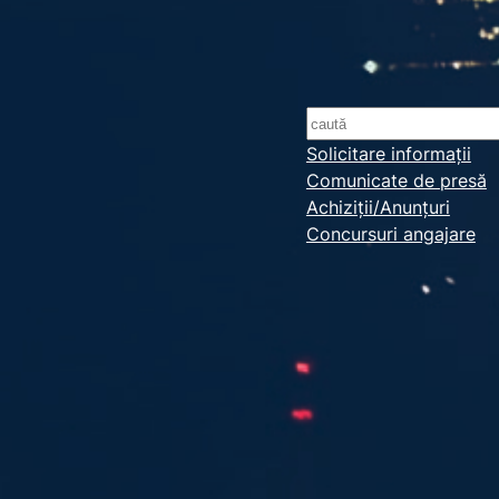
S
e
Solicitare informații
Comunicate de presă
a
Achiziții/Anunțuri
r
Concursuri angajare
c
h