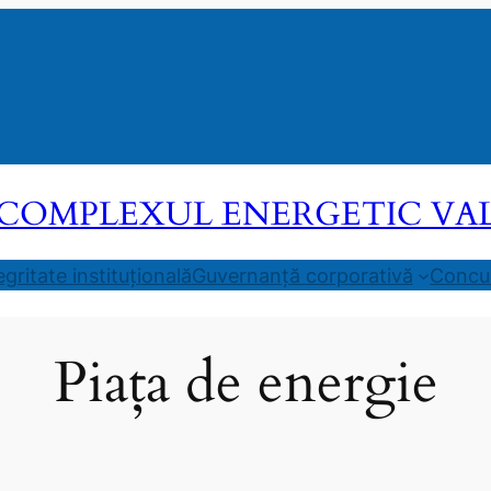
COMPLEXUL ENERGETIC VALEA
egritate instituțională
Guvernanță corporativă
Concur
Piața de energie