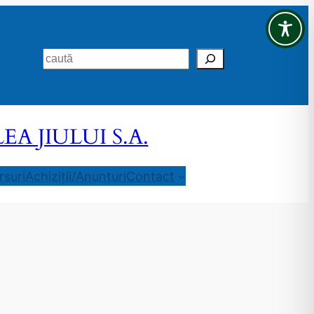
Search
 JIULUI S.A.
suri
Achiziții/Anunțuri
Contact