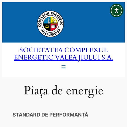
Sari
la
conținut
SOCIETATEA COMPLEXUL
ENERGETIC VALEA JIULUI S.A.
Piața de energie
STANDARD DE PERFORMANȚĂ