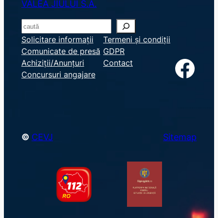
VALEA JIULUI S.A.
S
e
Solicitare informații
Termeni și condiții
Comunicate de presă
GDPR
a
Facebook
Achiziții/Anunțuri
Contact
r
Concursuri angajare
c
h
©
CEVJ
Sitemap