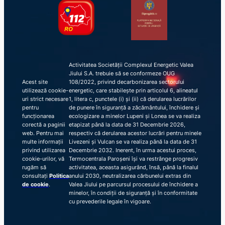
Activitatea Societății Complexul Energetic Valea
Jiului S.A. trebuie să se conformeze OUG
Acest site
108/2022, privind decarbonizarea sectorului
utilizează cookie-
energetic, care stabilește prin articolul 6, alineatul
uri strict necesare
1, litera c, punctele (i) și (ii) că derularea lucrărilor
pentru
de punere în siguranță a zăcământului, închidere și
funcționarea
ecologizare a minelor Lupeni și Lonea se va realiza
corectă a paginii
etapizat până la data de 31 Decembrie 2026,
web. Pentru mai
respectiv că derularea acestor lucrări pentru minele
multe informații
Livezeni și Vulcan se va realiza până la data de 31
privind utilizarea
Decembrie 2032. Inerent, în urma acestui proces,
cookie-urilor, vă
Termocentrala Paroșeni își va restrânge progresiv
rugăm să
activitatea, aceasta asigurând, însă, până la finalul
consultați
Politica
anului 2030, neutralizarea cărbunelui extras din
de cookie
.
Valea Jiului pe parcursul procesului de închidere a
minelor, în condiții de siguranță și în conformitate
cu prevederile legale în vigoare.