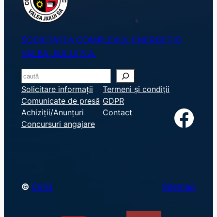
SOCIETATEA COMPLEXUL ENERGETIC
VALEA JIULUI S.A.
S
e
Solicitare informații
Termeni și condiții
Comunicate de presă
GDPR
a
Facebook
Achiziții/Anunțuri
Contact
r
Concursuri angajare
c
h
©
CEVJ
Sitemap