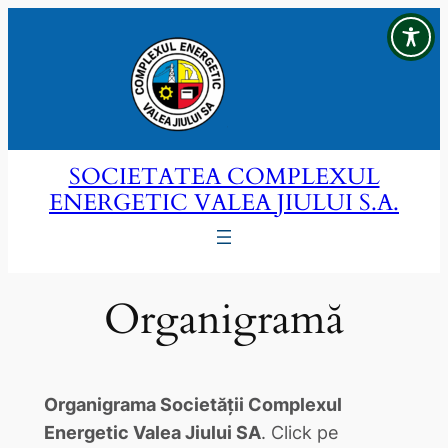
Sari
la
conținut
SOCIETATEA COMPLEXUL
ENERGETIC VALEA JIULUI S.A.
Organigramă
Organigrama Societății Complexul
Energetic Valea Jiului SA
. Click pe