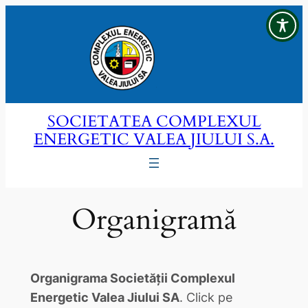
Sari
la
conținut
SOCIETATEA COMPLEXUL
ENERGETIC VALEA JIULUI S.A.
Organigramă
Organigrama Societății Complexul
Energetic Valea Jiului SA
. Click pe