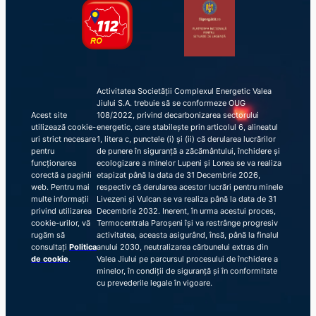
Activitatea Societății Complexul Energetic Valea
Jiului S.A. trebuie să se conformeze OUG
Acest site
108/2022, privind decarbonizarea sectorului
utilizează cookie-
energetic, care stabilește prin articolul 6, alineatul
uri strict necesare
1, litera c, punctele (i) și (ii) că derularea lucrărilor
pentru
de punere în siguranță a zăcământului, închidere și
funcționarea
ecologizare a minelor Lupeni și Lonea se va realiza
corectă a paginii
etapizat până la data de 31 Decembrie 2026,
web. Pentru mai
respectiv că derularea acestor lucrări pentru minele
multe informații
Livezeni și Vulcan se va realiza până la data de 31
privind utilizarea
Decembrie 2032. Inerent, în urma acestui proces,
cookie-urilor, vă
Termocentrala Paroșeni își va restrânge progresiv
rugăm să
activitatea, aceasta asigurând, însă, până la finalul
consultați
Politica
anului 2030, neutralizarea cărbunelui extras din
de cookie
.
Valea Jiului pe parcursul procesului de închidere a
minelor, în condiții de siguranță și în conformitate
cu prevederile legale în vigoare.