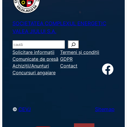
SOCIETATEA COMPLEXUL ENERGETIC
VALEA JIULUI S.A.
S
e
Solicitare informații
Termeni și condiții
Comunicate de presă
GDPR
a
Facebook
Achiziții/Anunțuri
Contact
r
Concursuri angajare
c
h
©
CEVJ
Sitemap