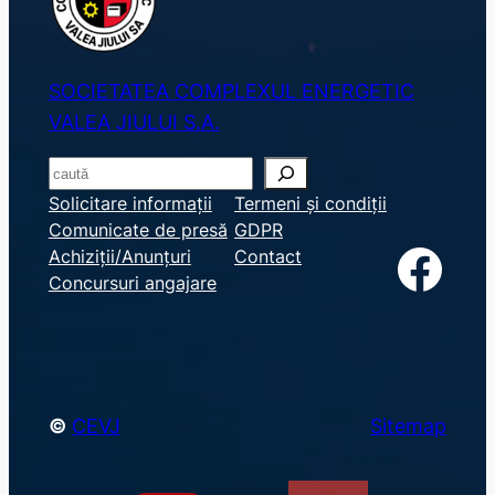
SOCIETATEA COMPLEXUL ENERGETIC
VALEA JIULUI S.A.
S
e
Solicitare informații
Termeni și condiții
Comunicate de presă
GDPR
a
Facebook
Achiziții/Anunțuri
Contact
r
Concursuri angajare
c
h
©
CEVJ
Sitemap