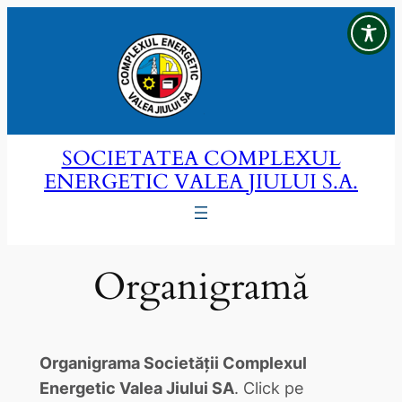
Sari
la
conținut
SOCIETATEA COMPLEXUL
ENERGETIC VALEA JIULUI S.A.
Organigramă
Organigrama Societății Complexul
Energetic Valea Jiului SA
. Click pe