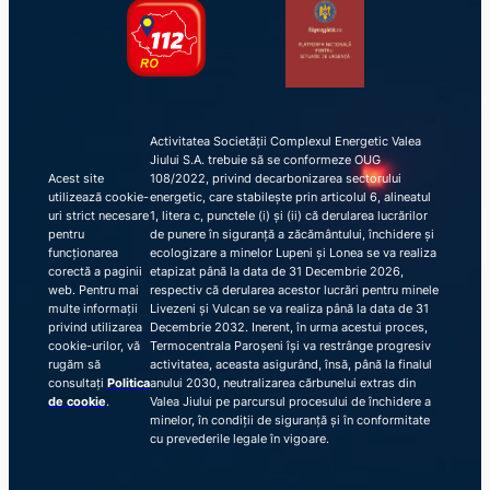
Activitatea Societății Complexul Energetic Valea
Jiului S.A. trebuie să se conformeze OUG
Acest site
108/2022, privind decarbonizarea sectorului
utilizează cookie-
energetic, care stabilește prin articolul 6, alineatul
uri strict necesare
1, litera c, punctele (i) și (ii) că derularea lucrărilor
pentru
de punere în siguranță a zăcământului, închidere și
funcționarea
ecologizare a minelor Lupeni și Lonea se va realiza
corectă a paginii
etapizat până la data de 31 Decembrie 2026,
web. Pentru mai
respectiv că derularea acestor lucrări pentru minele
multe informații
Livezeni și Vulcan se va realiza până la data de 31
privind utilizarea
Decembrie 2032. Inerent, în urma acestui proces,
cookie-urilor, vă
Termocentrala Paroșeni își va restrânge progresiv
rugăm să
activitatea, aceasta asigurând, însă, până la finalul
consultați
Politica
anului 2030, neutralizarea cărbunelui extras din
de cookie
.
Valea Jiului pe parcursul procesului de închidere a
minelor, în condiții de siguranță și în conformitate
cu prevederile legale în vigoare.