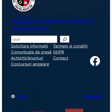
SOCIETATEA COMPLEXUL ENERGETIC
VALEA JIULUI S.A.
S
e
Solicitare informații
Termeni și condiții
Comunicate de presă
GDPR
a
Facebook
Achiziții/Anunțuri
Contact
r
Concursuri angajare
c
h
©
CEVJ
Sitemap