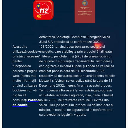
Activitatea Societății Complexul Energetic Valea
Jiului S.A. trebuie să se conformeze OUG
Acest site
108/2022, privind decarbonizarea sectorului
utilizează cookie-
energetic, care stabilește prin articolul 6, alineatul
uri strict necesare
1, litera c, punctele (i) și (ii) că derularea lucrărilor
pentru
de punere în siguranță a zăcământului, închidere și
funcționarea
ecologizare a minelor Lupeni și Lonea se va realiza
corectă a paginii
etapizat până la data de 31 Decembrie 2026,
web. Pentru mai
respectiv că derularea acestor lucrări pentru minele
multe informații
Livezeni și Vulcan se va realiza până la data de 31
privind utilizarea
Decembrie 2032. Inerent, în urma acestui proces,
cookie-urilor, vă
Termocentrala Paroșeni își va restrânge progresiv
rugăm să
activitatea, aceasta asigurând, însă, până la finalul
consultați
Politica
anului 2030, neutralizarea cărbunelui extras din
de cookie
.
Valea Jiului pe parcursul procesului de închidere a
minelor, în condiții de siguranță și în conformitate
cu prevederile legale în vigoare.