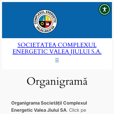
Sari
la
conținut
SOCIETATEA COMPLEXUL
ENERGETIC VALEA JIULUI S.A.
Organigramă
Organigrama Societății Complexul
Energetic Valea Jiului SA
. Click pe