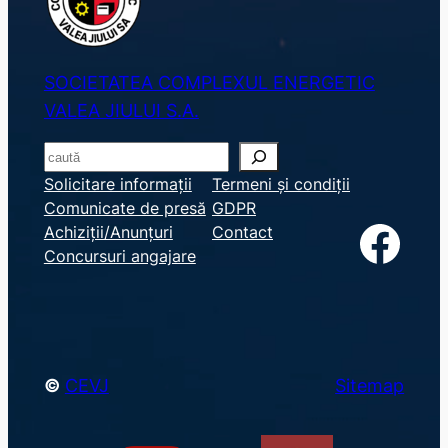
SOCIETATEA COMPLEXUL ENERGETIC
VALEA JIULUI S.A.
S
e
Solicitare informații
Termeni și condiții
Comunicate de presă
GDPR
a
Facebook
Achiziții/Anunțuri
Contact
r
Concursuri angajare
c
h
©
CEVJ
Sitemap