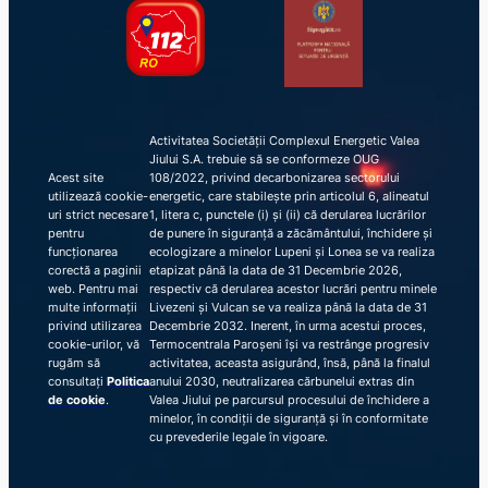
Activitatea Societății Complexul Energetic Valea
Jiului S.A. trebuie să se conformeze OUG
Acest site
108/2022, privind decarbonizarea sectorului
utilizează cookie-
energetic, care stabilește prin articolul 6, alineatul
uri strict necesare
1, litera c, punctele (i) și (ii) că derularea lucrărilor
pentru
de punere în siguranță a zăcământului, închidere și
funcționarea
ecologizare a minelor Lupeni și Lonea se va realiza
corectă a paginii
etapizat până la data de 31 Decembrie 2026,
web. Pentru mai
respectiv că derularea acestor lucrări pentru minele
multe informații
Livezeni și Vulcan se va realiza până la data de 31
privind utilizarea
Decembrie 2032. Inerent, în urma acestui proces,
cookie-urilor, vă
Termocentrala Paroșeni își va restrânge progresiv
rugăm să
activitatea, aceasta asigurând, însă, până la finalul
consultați
Politica
anului 2030, neutralizarea cărbunelui extras din
de cookie
.
Valea Jiului pe parcursul procesului de închidere a
minelor, în condiții de siguranță și în conformitate
cu prevederile legale în vigoare.