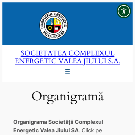
Sari
la
conținut
SOCIETATEA COMPLEXUL
ENERGETIC VALEA JIULUI S.A.
Organigramă
Organigrama Societății Complexul
Energetic Valea Jiului SA
. Click pe