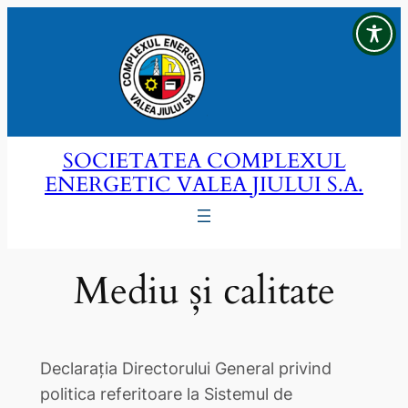
Sari
la
conținut
SOCIETATEA COMPLEXUL
ENERGETIC VALEA JIULUI S.A.
Mediu și calitate
Declaraţia Directorului General privind
politica referitoare la Sistemul de