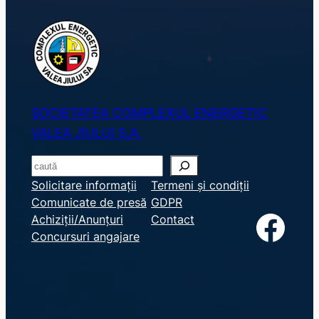
SOCIETATEA COMPLEXUL ENERGETIC
VALEA JIULUI S.A.
S
e
Solicitare informații
Termeni și condiții
Comunicate de presă
GDPR
a
Facebook
Achiziții/Anunțuri
Contact
r
Concursuri angajare
c
h