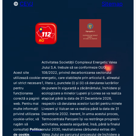
©
CEVJ
Sitemap
Activitatea Societății Complexul Energetic Valea
Jiului S.A. trebuie să se conformeze OUG
Acest site
108/2022, privind decarbonizarea sectorului
utilizează cookie-
energetic, care stabilește prin articolul 6, alineatul
uri strict necesare
1, litera c, punctele (i) și (ii) că derularea lucrărilor
pentru
de punere în siguranță a zăcământului, închidere și
funcționarea
ecologizare a minelor Lupeni și Lonea se va realiza
corectă a paginii
etapizat până la data de 31 Decembrie 2026,
web. Pentru mai
respectiv că derularea acestor lucrări pentru minele
multe informații
Livezeni și Vulcan se va realiza până la data de 31
privind utilizarea
Decembrie 2032. Inerent, în urma acestui proces,
cookie-urilor, vă
Termocentrala Paroșeni își va restrânge progresiv
rugăm să
activitatea, aceasta asigurând, însă, până la finalul
consultați
Politica
anului 2030, neutralizarea cărbunelui extras din
de cookie
.
Valea Jiului pe parcursul procesului de închidere a