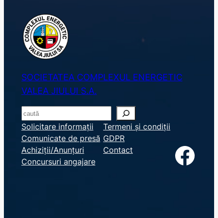
SOCIETATEA COMPLEXUL ENERGETIC
VALEA JIULUI S.A.
S
e
Solicitare informații
Termeni și condiții
Comunicate de presă
GDPR
a
Facebook
Achiziții/Anunțuri
Contact
r
Concursuri angajare
c
h