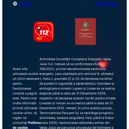
©
CEVJ
Sitemap
Activitatea Societății Complexul Energetic Valea
Jiului S.A. trebuie să se conformeze OUG
Acest site
108/2022, privind decarbonizarea sectorului
utilizează cookie-
energetic, care stabilește prin articolul 6, alineatul
uri strict necesare
1, litera c, punctele (i) și (ii) că derularea lucrărilor
pentru
de punere în siguranță a zăcământului, închidere și
funcționarea
ecologizare a minelor Lupeni și Lonea se va realiza
corectă a paginii
etapizat până la data de 31 Decembrie 2026,
web. Pentru mai
respectiv că derularea acestor lucrări pentru minele
multe informații
Livezeni și Vulcan se va realiza până la data de 31
privind utilizarea
Decembrie 2032. Inerent, în urma acestui proces,
cookie-urilor, vă
Termocentrala Paroșeni își va restrânge progresiv
rugăm să
activitatea, aceasta asigurând, însă, până la finalul
consultați
Politica
anului 2030, neutralizarea cărbunelui extras din
de cookie
.
Valea Jiului pe parcursul procesului de închidere a