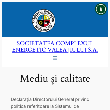
Sari
la
conținut
SOCIETATEA COMPLEXUL
ENERGETIC VALEA JIULUI S.A.
Mediu și calitate
Declaraţia Directorului General privind
politica referitoare la Sistemul de