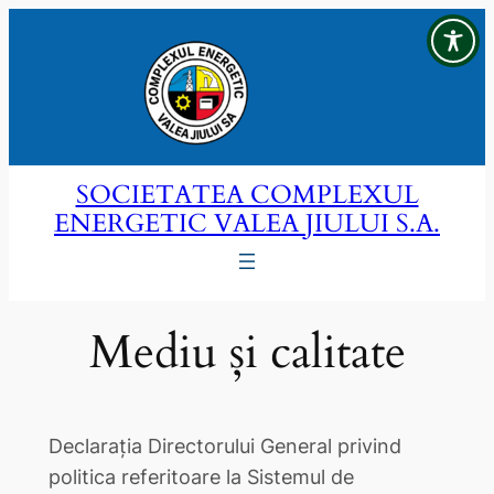
Sari
la
conținut
SOCIETATEA COMPLEXUL
ENERGETIC VALEA JIULUI S.A.
Mediu și calitate
Declaraţia Directorului General privind
politica referitoare la Sistemul de