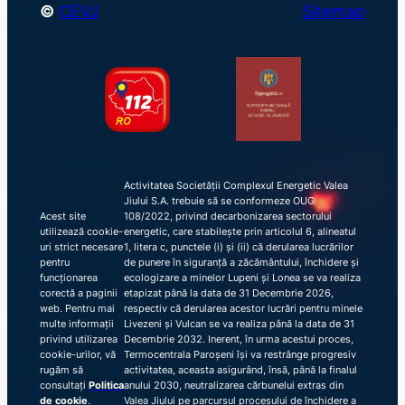
©
CEVJ
Sitemap
Activitatea Societății Complexul Energetic Valea
Jiului S.A. trebuie să se conformeze OUG
Acest site
108/2022, privind decarbonizarea sectorului
utilizează cookie-
energetic, care stabilește prin articolul 6, alineatul
uri strict necesare
1, litera c, punctele (i) și (ii) că derularea lucrărilor
pentru
de punere în siguranță a zăcământului, închidere și
funcționarea
ecologizare a minelor Lupeni și Lonea se va realiza
corectă a paginii
etapizat până la data de 31 Decembrie 2026,
web. Pentru mai
respectiv că derularea acestor lucrări pentru minele
multe informații
Livezeni și Vulcan se va realiza până la data de 31
privind utilizarea
Decembrie 2032. Inerent, în urma acestui proces,
cookie-urilor, vă
Termocentrala Paroșeni își va restrânge progresiv
rugăm să
activitatea, aceasta asigurând, însă, până la finalul
consultați
Politica
anului 2030, neutralizarea cărbunelui extras din
de cookie
.
Valea Jiului pe parcursul procesului de închidere a