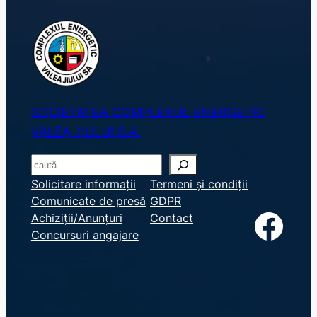
SOCIETATEA COMPLEXUL ENERGETIC
VALEA JIULUI S.A.
S
e
Solicitare informații
Termeni și condiții
Comunicate de presă
GDPR
a
Facebook
Achiziții/Anunțuri
Contact
r
Concursuri angajare
c
h