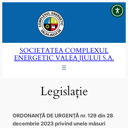
Sari
la
conținut
SOCIETATEA COMPLEXUL
ENERGETIC VALEA JIULUI S.A.
Legislație
ORDONANȚĂ DE URGENȚĂ nr. 129 din 28
decembrie 2023 privind unele măsuri