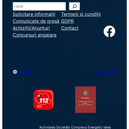
S
e
Solicitare informații
Termeni și condiții
Comunicate de presă
GDPR
a
Facebook
Achiziții/Anunțuri
Contact
r
Concursuri angajare
c
h
©
CEVJ
Sitemap
Activitatea Societății Complexul Energetic Valea