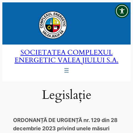
Sari
la
conținut
SOCIETATEA COMPLEXUL
ENERGETIC VALEA JIULUI S.A.
Legislație
ORDONANȚĂ DE URGENȚĂ nr. 129 din 28
decembrie 2023 privind unele măsuri