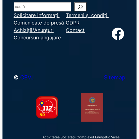
S
e
Solicitare informații
Termeni și condiții
Comunicate de presă
GDPR
a
Facebook
Achiziții/Anunțuri
Contact
r
Concursuri angajare
c
h
©
CEVJ
Sitemap
Activitatea Societății Complexul Energetic Valea