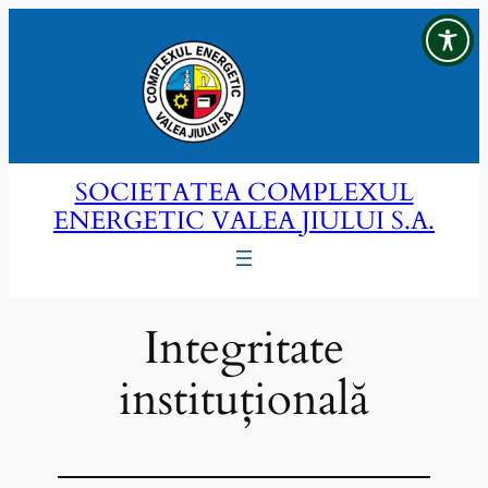
Sari
la
conținut
SOCIETATEA COMPLEXUL
ENERGETIC VALEA JIULUI S.A.
Integritate
instituțională