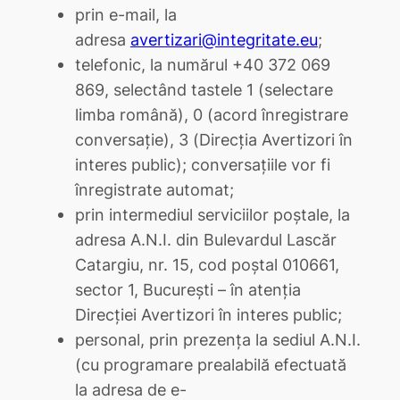
prin e-mail, la
adresa
avertizari@integritate.eu
;
telefonic, la numărul +40 372 069
869, selectând tastele 1 (selectare
limba română), 0 (acord înregistrare
conversație), 3 (Direcția Avertizori în
interes public); conversațiile vor fi
înregistrate automat;
prin intermediul serviciilor poștale, la
adresa A.N.I. din Bulevardul Lascăr
Catargiu, nr. 15, cod poștal 010661,
sector 1, București – în atenția
Direcției Avertizori în interes public;
personal, prin prezența la sediul A.N.I.
(cu programare prealabilă efectuată
la adresa de e-