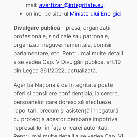
mail:
avertizari@integritate.eu
.
online, pe site-ul
Ministerului Energiei
Divulgare publică
– presă, organizații
profesionale, sindicale sau patronale,
organizații neguvernamentale, comisii
parlamentare, etc. Pentru mai multe detalii
a se vedea Cap. V Divulgări publice, art.19
din Legea 361/2022, actualizată.
Agenția Națională de Integritate poate
oferi și consiliere confidențială, la cerere,
persoanelor care doresc să efectueze
raportări, precum și asistență în legătură
cu protecția acestor persoane împotriva
represaliilor în fața oricărei autorități.
Pentru mai multe detalii a se vedea Cap. VI