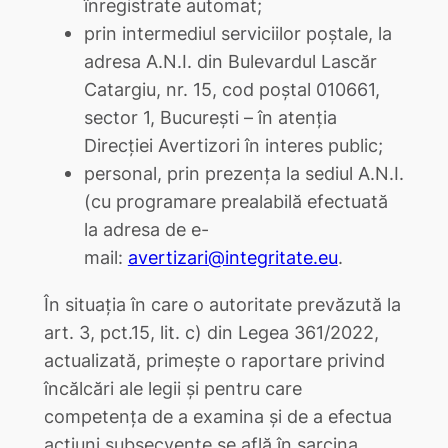
înregistrate automat;
prin intermediul serviciilor poștale, la
adresa A.N.I. din Bulevardul Lascăr
Catargiu, nr. 15, cod poștal 010661,
sector 1, București – în atenția
Direcției Avertizori în interes public;
personal, prin prezența la sediul A.N.I.
(cu programare prealabilă efectuată
la adresa de e-
mail:
avertizari@integritate.eu
.
În situația în care o autoritate prevăzută la
art. 3, pct.15, lit. c) din Legea 361/2022,
actualizată, primește o raportare privind
încălcări ale legii și pentru care
competența de a examina și de a efectua
acțiuni subsecvente se află în sarcina