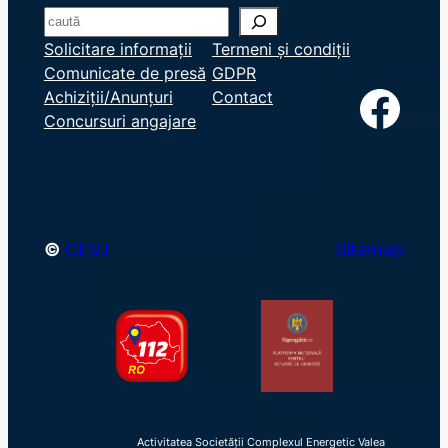
S
e
Solicitare informații
Termeni și condiții
Comunicate de presă
GDPR
a
Facebook
Achiziții/Anunțuri
Contact
r
Concursuri angajare
c
h
©
CEVJ
Sitemap
Activitatea Societății Complexul Energetic Valea