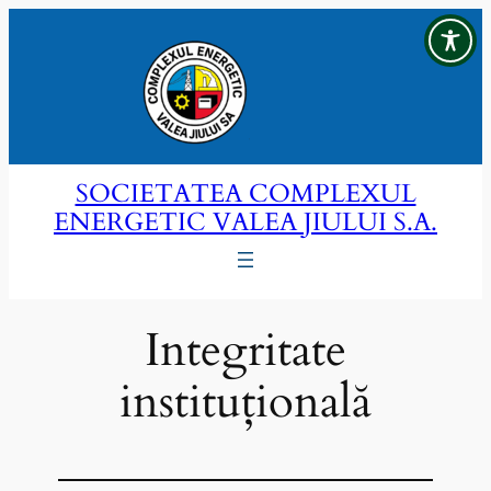
Sari
la
conținut
SOCIETATEA COMPLEXUL
ENERGETIC VALEA JIULUI S.A.
Integritate
instituțională