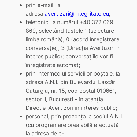
prin e-mail, la
adresa
avertizari@integritate.eu
;
telefonic, la numărul +40 372 069
869, selectând tastele 1 (selectare
limba română), 0 (acord înregistrare
conversație), 3 (Direcția Avertizori în
interes public); conversațiile vor fi
înregistrate automat;
prin intermediul serviciilor poștale, la
adresa A.N.I. din Bulevardul Lascăr
Catargiu, nr. 15, cod poștal 010661,
sector 1, București – în atenția
Direcției Avertizori în interes public;
personal, prin prezența la sediul A.N.I.
(cu programare prealabilă efectuată
la adresa de e-