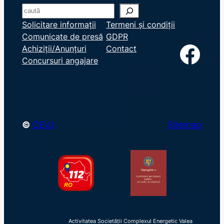
S
e
Solicitare informații
Termeni și condiții
Comunicate de presă
GDPR
a
Facebook
Achiziții/Anunțuri
Contact
r
Concursuri angajare
c
h
©
CEVJ
Sitemap
Activitatea Societății Complexul Energetic Valea