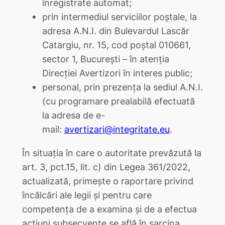
înregistrate automat;
prin intermediul serviciilor poștale, la
adresa A.N.I. din Bulevardul Lascăr
Catargiu, nr. 15, cod poștal 010661,
sector 1, București – în atenția
Direcției Avertizori în interes public;
personal, prin prezența la sediul A.N.I.
(cu programare prealabilă efectuată
la adresa de e-
mail:
avertizari@integritate.eu
.
În situația în care o autoritate prevăzută la
art. 3, pct.15, lit. c) din Legea 361/2022,
actualizată, primește o raportare privind
încălcări ale legii și pentru care
competența de a examina și de a efectua
acțiuni subsecvente se află în sarcina