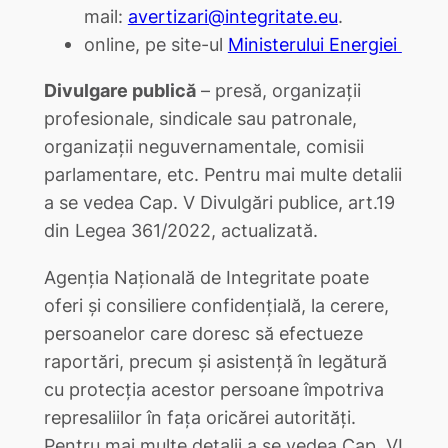
mail:
avertizari@integritate.eu
.
online, pe site-ul
Ministerului Energiei
Divulgare publică
– presă, organizații
profesionale, sindicale sau patronale,
organizații neguvernamentale, comisii
parlamentare, etc. Pentru mai multe detalii
a se vedea Cap. V Divulgări publice, art.19
din Legea 361/2022, actualizată.
Agenția Națională de Integritate poate
oferi și consiliere confidențială, la cerere,
persoanelor care doresc să efectueze
raportări, precum și asistență în legătură
cu protecția acestor persoane împotriva
represaliilor în fața oricărei autorități.
Pentru mai multe detalii a se vedea Cap. VI