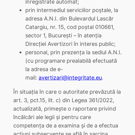
înregistrate automat;
prin intermediul serviciilor poștale, la
adresa A.N.I. din Bulevardul Lascăr
Catargiu, nr. 15, cod poștal 010661,
sector 1, București – în atenția
Direcției Avertizori în interes public;
personal, prin prezența la sediul A.N.I.
(cu programare prealabilă efectuată
la adresa de e-
mail:
avertizari@integritate.eu
.
În situația în care o autoritate prevăzută la
art. 3, pct.15, lit. c) din Legea 361/2022,
actualizată, primește o raportare privind
încălcări ale legii și pentru care
competența de a examina și de a efectua
acțiuni subsecvente se află în sarcina