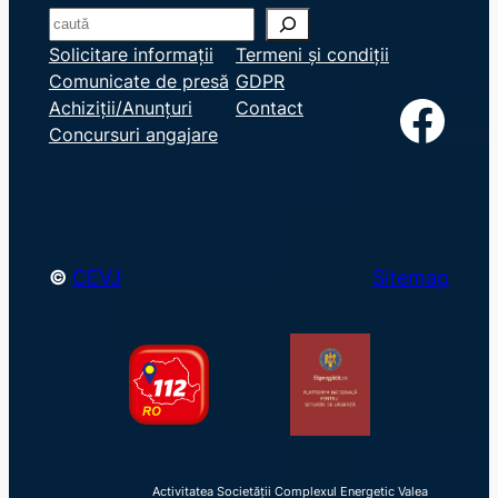
S
e
Solicitare informații
Termeni și condiții
Comunicate de presă
GDPR
a
Facebook
Achiziții/Anunțuri
Contact
r
Concursuri angajare
c
h
©
CEVJ
Sitemap
Activitatea Societății Complexul Energetic Valea