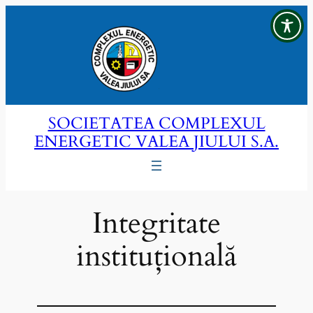
Sari
la
conținut
SOCIETATEA COMPLEXUL
ENERGETIC VALEA JIULUI S.A.
Integritate
instituțională