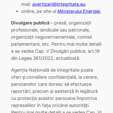
mail:
avertizari@integritate.eu
.
online, pe site-ul
Ministerului Energiei
Divulgare publică
– presă, organizații
profesionale, sindicale sau patronale,
organizații neguvernamentale, comisii
parlamentare, etc. Pentru mai multe detalii
a se vedea Cap. V Divulgări publice, art.19
din Legea 361/2022, actualizată.
Agenția Națională de Integritate poate
oferi și consiliere confidențială, la cerere,
persoanelor care doresc să efectueze
raportări, precum și asistență în legătură
cu protecția acestor persoane împotriva
represaliilor în fața oricărei autorități.
Pentru mai multe detalii a se vedea Cap. VI