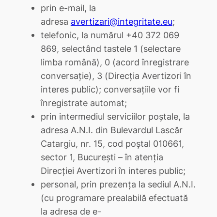
prin e-mail, la
adresa
avertizari@integritate.eu
;
telefonic, la numărul +40 372 069
869, selectând tastele 1 (selectare
limba română), 0 (acord înregistrare
conversație), 3 (Direcția Avertizori în
interes public); conversațiile vor fi
înregistrate automat;
prin intermediul serviciilor poștale, la
adresa A.N.I. din Bulevardul Lascăr
Catargiu, nr. 15, cod poștal 010661,
sector 1, București – în atenția
Direcției Avertizori în interes public;
personal, prin prezența la sediul A.N.I.
(cu programare prealabilă efectuată
la adresa de e-