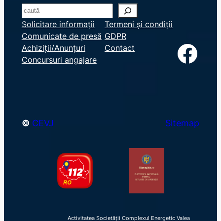
S
e
Solicitare informații
Termeni și condiții
Comunicate de presă
GDPR
a
Facebook
Achiziții/Anunțuri
Contact
r
Concursuri angajare
c
h
©
CEVJ
Sitemap
Activitatea Societății Complexul Energetic Valea