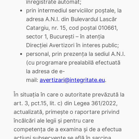
înregistrate automat;
prin intermediul serviciilor poștale, la
adresa A.N.I. din Bulevardul Lascăr
Catargiu, nr. 15, cod poștal 010661,
sector 1, București – în atenția
Direcției Avertizori în interes public;
personal, prin prezența la sediul A.N.I.
(cu programare prealabilă efectuată
la adresa de e-
mail:
avertizari@integritate.eu
.
În situația în care o autoritate prevăzută la
art. 3, pct.15, lit. c) din Legea 361/2022,
actualizată, primește o raportare privind
încălcări ale legii și pentru care
competența de a examina și de a efectua
acțiuni subsecvente se află în sarcina