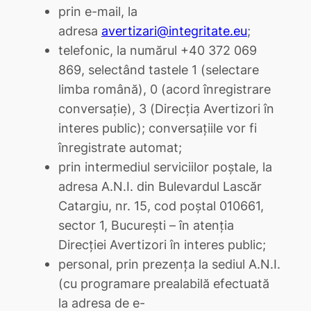
prin e-mail, la
adresa
avertizari@integritate.eu
;
telefonic, la numărul +40 372 069
869, selectând tastele 1 (selectare
limba română), 0 (acord înregistrare
conversație), 3 (Direcția Avertizori în
interes public); conversațiile vor fi
înregistrate automat;
prin intermediul serviciilor poștale, la
adresa A.N.I. din Bulevardul Lascăr
Catargiu, nr. 15, cod poștal 010661,
sector 1, București – în atenția
Direcției Avertizori în interes public;
personal, prin prezența la sediul A.N.I.
(cu programare prealabilă efectuată
la adresa de e-