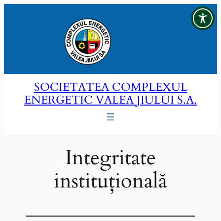
Sari
la
conținut
SOCIETATEA COMPLEXUL
ENERGETIC VALEA JIULUI S.A.
Integritate
instituțională