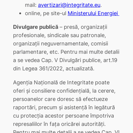
mail:
avertizari@integritate.eu
.
online, pe site-ul
Ministerului Energiei
Divulgare publică
– presă, organizații
profesionale, sindicale sau patronale,
organizații neguvernamentale, comisii
parlamentare, etc. Pentru mai multe detalii
a se vedea Cap. V Divulgări publice, art.19
din Legea 361/2022, actualizată.
Agenția Națională de Integritate poate
oferi și consiliere confidențială, la cerere,
persoanelor care doresc să efectueze
raportări, precum și asistență în legătură
cu protecția acestor persoane împotriva
represaliilor în fața oricărei autorități.
Pentru mai multe detalii a se vedea Cap. VI