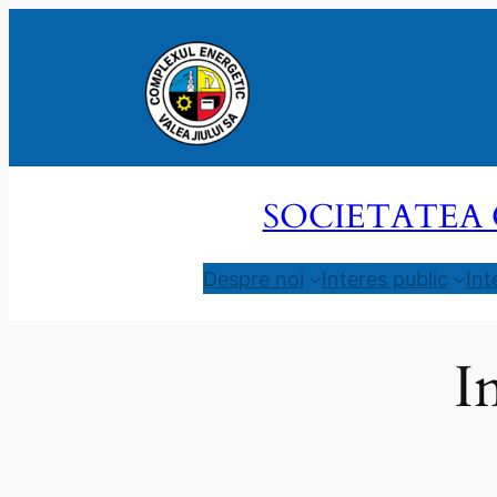
Sari
la
conținut
SOCIETATEA 
Despre noi
Interes public
Int
I