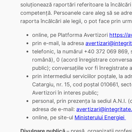
soluționează raportări referitoare la încălcări 
competență. Persoanele care aleg să se adre
raporta încălcări ale legii, o pot face prin ur
online, pe Platforma Avertizori
https://a
prin e-mail, la adresa
avertizari@integri
telefonic, la numărul +40 372 069 869, s
română), 0 (acord înregistrare conversați
public); conversațiile vor fi înregistrate
prin intermediul serviciilor poștale, la a
Catargiu, nr. 15, cod poștal 010661, secto
Avertizori în interes public;
personal, prin prezența la sediul A.N.I. 
adresa de e-mail:
avertizari@integritate
online, pe site-ul
Ministerului Energiei
Divulgare publică
– presă, organizații profes