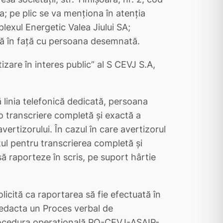
; pe plic se va menționa în atenția
exul Energetic Valea Jiului SA;
față în față cu persoana desemnată.
zare în interes public” al S CEVJ S.A,
ă linia telefonică dedicată, persoana
 transcriere completă şi exactă a
vertizorului. În cazul în care avertizorul
tul pentru transcrierea completă și
ă raporteze în scris, pe suport hârtie
olicită ca raportarea să fie efectuată în
edacta un Proces verbal de
ocedura operațională PO-CEVJ-ASAIP-