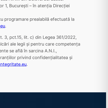
r 1, București – în atenția Direcției
(cu programare prealabilă efectuată la
.eu
.
t. 3, pct.15, lit. c) din Legea 361/2022,
lcări ale legii și pentru care competența
te se află în sarcina A.N.I.,
anțiilor privind confidențialitatea și
integritate.eu
.