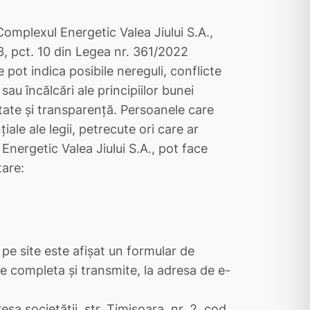
Complexul Energetic Valea Jiului S.A.,
 3, pct. 10 din Legea nr. 361/2022
 pot indica posibile nereguli, conflicte
sau încălcări ale principiilor bunei
tate și transparență. Persoanele care
ale ale legii, petrecute ori care ar
Energetic Valea Jiului S.A., pot face
tare:
; pe site este afișat un formular de
te completa și transmite, la adresa de e-
resa societății, str. Timișoara, nr. 2, cod