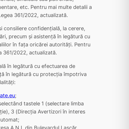
ntare, etc. Pentru mai multe detalii a
 Legea 361/2022, actualizată.
 consiliere confidențială, la cerere,
ri, precum și asistență în legătură cu
ilor în fața oricărei autorități. Pentru
a 361/2022, actualizată.
ală în legătură cu efectuarea de
nță în legătură cu protecția împotriva
lități:
tate.eu
;
electând tastele 1 (selectare limba
e), 3 (Direcția Avertizori în interes
 automat;
dresa A.N.I. din Bulevardul Lascăr