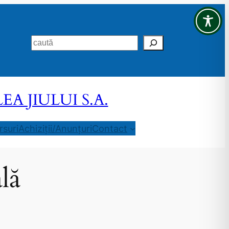
Search
 JIULUI S.A.
suri
Achiziții/Anunțuri
Contact
lă