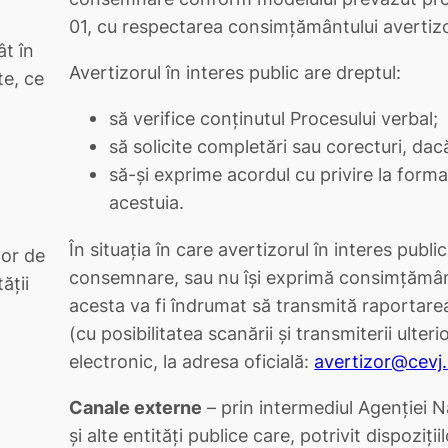
01, cu respectarea consimțământului avertizo
ât în
Avertizorul în interes public are dreptul:
te, ce
să verifice conținutul Procesului verbal;
să solicite completări sau corecturi, dac
să-și exprime acordul cu privire la form
acestuia.
În situația în care avertizorul în interes pub
lor de
consemnare, sau nu își exprimă consimțământ
ăţii
acesta va fi îndrumat să transmită raportarea
(cu posibilitatea scanării și transmiterii ulteri
electronic, la adresa oficială:
avertizor@cevj.
Canale externe
– prin intermediul Agenției N
și alte entități publice care, potrivit dispoziţi