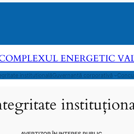
COMPLEXUL ENERGETIC VALEA
egritate instituțională
Guvernanță corporativă
Concur
ntegritate instituționa
AVERTIZOR ÎN INTERES PUBLIC