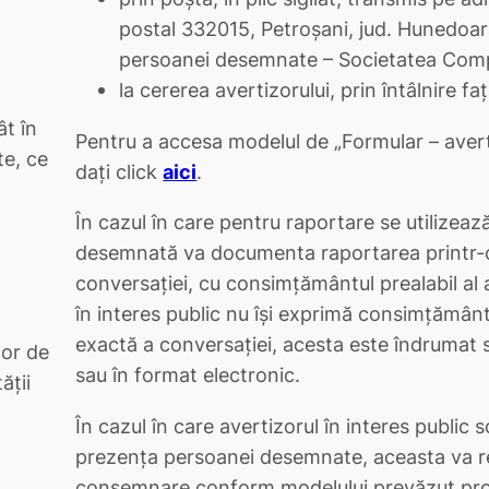
postal 332015, Petroșani, jud. Hunedoara
persoanei desemnate – Societatea Compl
la cererea avertizorului, prin întâlnire 
ât în
Pentru a accesa modelul de „Formular – averti
te, ce
dați click
aici
.
În cazul în care pentru raportare se utilizeaz
desemnată va documenta raportarea printr-o
conversaţiei, cu consimțământul prealabil al a
în interes public nu îşi exprimă consimţămân
exactă a conversației, acesta este îndrumat s
lor de
sau în format electronic.
ăţii
În cazul în care avertizorul în interes public s
prezența persoanei desemnate, aceasta va r
consemnare conform modelului prevăzut pr