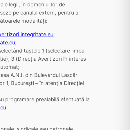
ale legii, în domeniul lor de
seze pe canalul extern, pentru a
mătoarele modalități:
vertizori.integritate.eu
;
tate.eu
;
electând tastele 1 (selectare limba
e), 3 (Direcția Avertizori în interes
 automat;
dresa A.N.I. din Bulevardul Lascăr
r 1, București – în atenția Direcției
(cu programare prealabilă efectuată la
.eu
.
ionale, sindicale sau patronale,