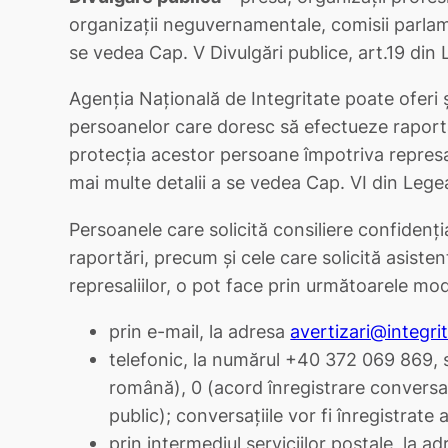
organizații neguvernamentale, comisii parlame
se vedea Cap. V Divulgări publice, art.19 din
Agenția Națională de Integritate poate oferi și
persoanelor care doresc să efectueze raportă
protecția acestor persoane împotriva represali
mai multe detalii a se vedea Cap. VI din Lege
Persoanele care solicită consiliere confidenți
raportări, precum și cele care solicită asiste
represaliilor, o pot face prin următoarele moda
prin e-mail, la adresa
avertizari@integri
telefonic, la numărul +40 372 069 869, s
română), 0 (acord înregistrare conversați
public); conversațiile vor fi înregistrate
prin intermediul serviciilor poștale, la a