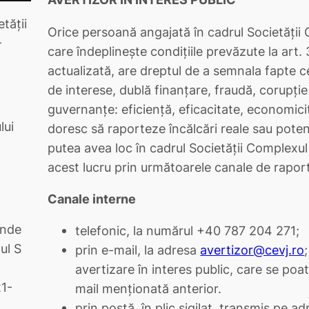
etăţii
Orice persoană angajată în cadrul Societății 
–
care îndeplinește condițiile prevăzute la art.
actualizată, are dreptul de a semnala fapte ce
de interese, dublă finanțare, fraudă, corupție 
guvernanțe: eficiență, eficacitate, economici
lui
doresc să raporteze încălcări reale sau potenți
putea avea loc în cadrul Societății Complexul 
acest lucru prin următoarele canale de rapor
Canale interne
ende
telefonic, la numărul +40 787 204 271;
ul S
prin e-mail, la adresa
avertizor@cevj.ro
avertizare în interes public, care se poa
21-
mail menționată anterior.
prin poștă, în plic sigilat, transmis pe ad