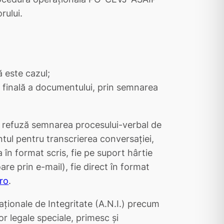
rului.
ă este cazul;
a finală a documentului, prin semnarea
lic refuză semnarea procesului-verbal de
ul pentru transcrierea conversației,
 în format scris, fie pe suport hârtie
oare prin e-mail), fie direct în format
ro
.
aționale de Integritate (A.N.I.) precum
ilor legale speciale, primesc și