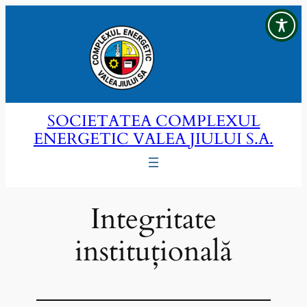
Sari
la
conținut
SOCIETATEA COMPLEXUL
ENERGETIC VALEA JIULUI S.A.
Integritate
instituțională