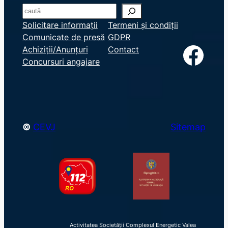
S
e
Solicitare informații
Termeni și condiții
Comunicate de presă
GDPR
a
Facebook
Achiziții/Anunțuri
Contact
r
Concursuri angajare
c
h
©
CEVJ
Sitemap
Activitatea Societății Complexul Energetic Valea