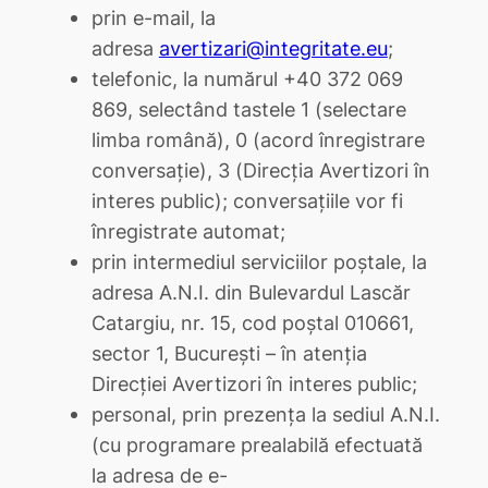
prin e-mail, la
adresa
avertizari@integritate.eu
;
telefonic, la numărul +40 372 069
869, selectând tastele 1 (selectare
limba română), 0 (acord înregistrare
conversație), 3 (Direcția Avertizori în
interes public); conversațiile vor fi
înregistrate automat;
prin intermediul serviciilor poștale, la
adresa A.N.I. din Bulevardul Lascăr
Catargiu, nr. 15, cod poștal 010661,
sector 1, București – în atenția
Direcției Avertizori în interes public;
personal, prin prezența la sediul A.N.I.
(cu programare prealabilă efectuată
la adresa de e-