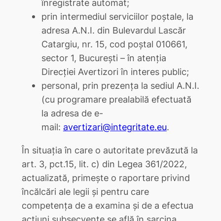
înregistrate automat;
prin intermediul serviciilor poștale, la
adresa A.N.I. din Bulevardul Lascăr
Catargiu, nr. 15, cod poștal 010661,
sector 1, București – în atenția
Direcției Avertizori în interes public;
personal, prin prezența la sediul A.N.I.
(cu programare prealabilă efectuată
la adresa de e-
mail:
avertizari@integritate.eu
.
În situația în care o autoritate prevăzută la
art. 3, pct.15, lit. c) din Legea 361/2022,
actualizată, primește o raportare privind
încălcări ale legii și pentru care
competența de a examina și de a efectua
acțiuni subsecvente se află în sarcina