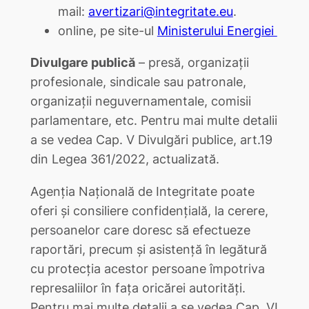
mail:
avertizari@integritate.eu
.
online, pe site-ul
Ministerului Energiei
Divulgare publică
– presă, organizații
profesionale, sindicale sau patronale,
organizații neguvernamentale, comisii
parlamentare, etc. Pentru mai multe detalii
a se vedea Cap. V Divulgări publice, art.19
din Legea 361/2022, actualizată.
Agenția Națională de Integritate poate
oferi și consiliere confidențială, la cerere,
persoanelor care doresc să efectueze
raportări, precum și asistență în legătură
cu protecția acestor persoane împotriva
represaliilor în fața oricărei autorități.
Pentru mai multe detalii a se vedea Cap. VI