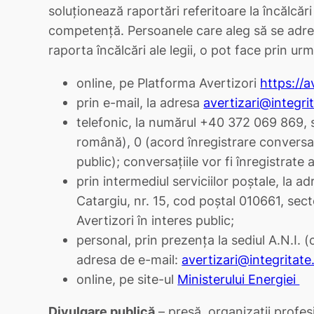
soluționează raportări referitoare la încălcări 
competență. Persoanele care aleg să se adre
raporta încălcări ale legii, o pot face prin ur
online, pe Platforma Avertizori
https://a
prin e-mail, la adresa
avertizari@integri
telefonic, la numărul +40 372 069 869, s
română), 0 (acord înregistrare conversați
public); conversațiile vor fi înregistrate
prin intermediul serviciilor poștale, la a
Catargiu, nr. 15, cod poștal 010661, secto
Avertizori în interes public;
personal, prin prezența la sediul A.N.I. 
adresa de e-mail:
avertizari@integritate
online, pe site-ul
Ministerului Energiei
Divulgare publică
– presă, organizații profes