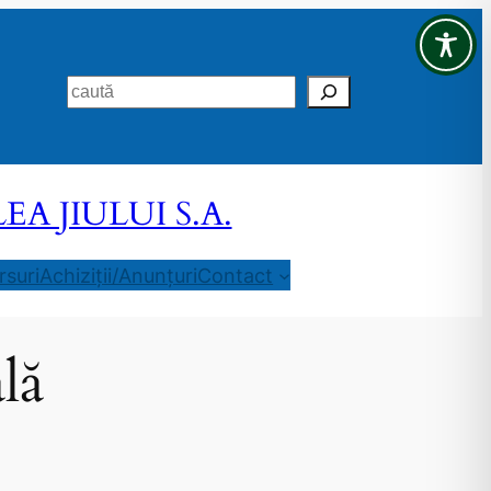
Search
 JIULUI S.A.
suri
Achiziții/Anunțuri
Contact
lă