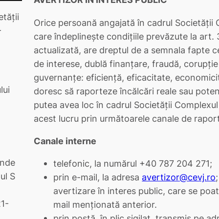
etăţii
Orice persoană angajată în cadrul Societății 
–
care îndeplinește condițiile prevăzute la art.
actualizată, are dreptul de a semnala fapte ce
de interese, dublă finanțare, fraudă, corupție 
guvernanțe: eficiență, eficacitate, economici
lui
doresc să raporteze încălcări reale sau potenți
putea avea loc în cadrul Societății Complexul 
acest lucru prin următoarele canale de rapor
Canale interne
ende
telefonic, la numărul +40 787 204 271;
ul S
prin e-mail, la adresa
avertizor@cevj.ro
avertizare în interes public, care se poa
21-
mail menționată anterior.
prin poștă, în plic sigilat, transmis pe ad