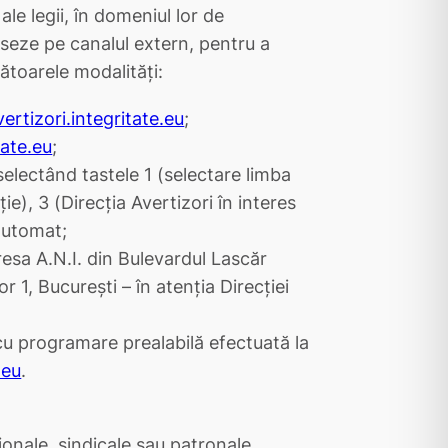
ale legii, în domeniul lor de
seze pe canalul extern, pentru a
mătoarele modalități:
vertizori.integritate.eu
;
tate.eu
;
electând tastele 1 (selectare limba
e), 3 (Direcția Avertizori în interes
 automat;
dresa A.N.I. din Bulevardul Lascăr
r 1, București – în atenția Direcției
(cu programare prealabilă efectuată la
.eu
.
ionale, sindicale sau patronale,