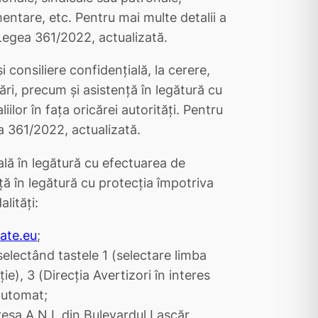
ntare, etc. Pentru mai multe detalii a
 Legea 361/2022, actualizată.
 consiliere confidențială, la cerere,
ri, precum și asistență în legătură cu
ilor în fața oricărei autorități. Pentru
a 361/2022, actualizată.
ală în legătură cu efectuarea de
nță în legătură cu protecția împotriva
lități:
tate.eu
;
electând tastele 1 (selectare limba
e), 3 (Direcția Avertizori în interes
 automat;
dresa A.N.I. din Bulevardul Lascăr