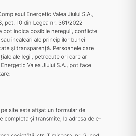
Complexul Energetic Valea Jiului S.A.,
 3, pct. 10 din Legea nr. 361/2022
 pot indica posibile nereguli, conflicte
sau încălcări ale principiilor bunei
tate și transparență. Persoanele care
ale ale legii, petrecute ori care ar
Energetic Valea Jiului S.A., pot face
tare:
; pe site este afișat un formular de
te completa și transmite, la adresa de e-
resa societății, str. Timișoara, nr. 2, cod