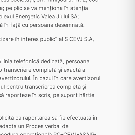
; pe plic se va menționa în atenția
exul Energetic Valea Jiului SA;
față în față cu persoana desemnată.
zare în interes public” al S CEVJ S.A,
ă linia telefonică dedicată, persoana
 transcriere completă şi exactă a
vertizorului. În cazul în care avertizorul
tul pentru transcrierea completă și
ă raporteze în scris, pe suport hârtie
olicită ca raportarea să fie efectuată în
edacta un Proces verbal de
ocedura operațională PO-CEVJ-ASAIP-