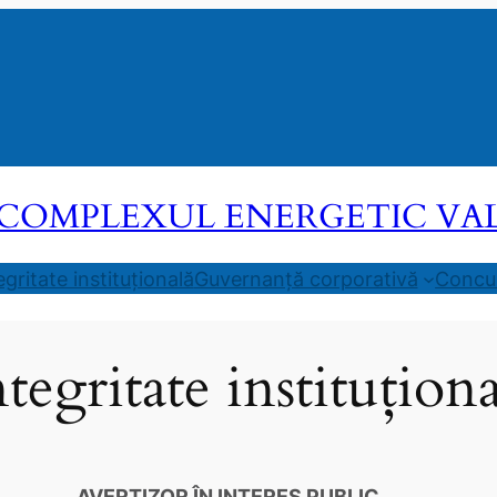
COMPLEXUL ENERGETIC VALEA
egritate instituțională
Guvernanță corporativă
Concur
ntegritate instituționa
AVERTIZOR ÎN INTERES PUBLIC