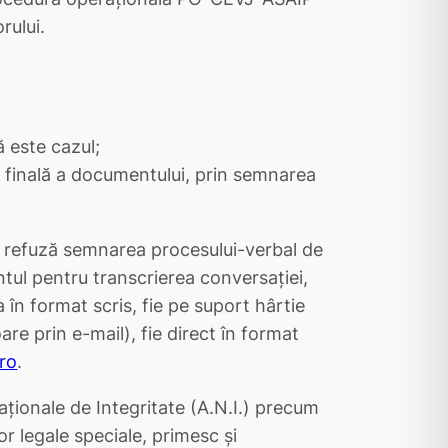
rului.
ă este cazul;
a finală a documentului, prin semnarea
lic refuză semnarea procesului-verbal de
ul pentru transcrierea conversației,
 în format scris, fie pe suport hârtie
oare prin e-mail), fie direct în format
ro
.
aționale de Integritate (A.N.I.) precum
ilor legale speciale, primesc și