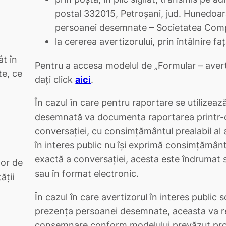
postal 332015, Petroșani, jud. Hunedoara
persoanei desemnate – Societatea Compl
la cererea avertizorului, prin întâlnire 
ât în
Pentru a accesa modelul de „Formular – averti
te, ce
dați click
aici
.
În cazul în care pentru raportare se utilizeaz
desemnată va documenta raportarea printr-o
conversaţiei, cu consimțământul prealabil al a
în interes public nu îşi exprimă consimţămân
exactă a conversației, acesta este îndrumat s
lor de
sau în format electronic.
ăţii
În cazul în care avertizorul în interes public s
prezența persoanei desemnate, aceasta va r
consemnare conform modelului prevăzut pr