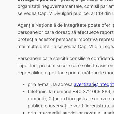
organizații neguvernamentale, comisii parlame
se vedea Cap. V Divulgări publice, art.19 din
Agenția Națională de Integritate poate oferi și
persoanelor care doresc să efectueze raportă
protecția acestor persoane împotriva represali
mai multe detalii a se vedea Cap. VI din Lege
Persoanele care solicită consiliere confidenți
raportări, precum și cele care solicită asiste
represaliilor, o pot face prin următoarele moda
prin e-mail, la adresa
avertizari@integri
telefonic, la numărul +40 372 069 869, s
română), 0 (acord înregistrare conversați
public); conversațiile vor fi înregistrate
prin intermediul serviciilor poștale, la a