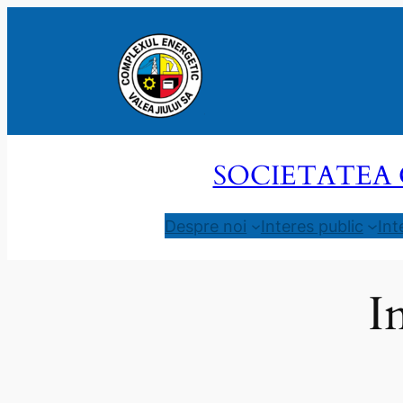
Sari
la
conținut
SOCIETATEA 
Despre noi
Interes public
Int
I