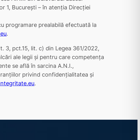
r 1, București – în atenția Direcției
(cu programare prealabilă efectuată la
.eu
.
t. 3, pct.15, lit. c) din Legea 361/2022,
lcări ale legii și pentru care competența
te se află în sarcina A.N.I.,
anțiilor privind confidențialitatea și
integritate.eu
.