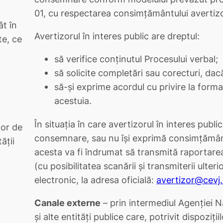
01, cu respectarea consimțământului avertizo
ât în
Avertizorul în interes public are dreptul:
te, ce
să verifice conținutul Procesului verbal;
să solicite completări sau corecturi, dac
să-și exprime acordul cu privire la form
acestuia.
În situația în care avertizorul în interes pub
lor de
consemnare, sau nu își exprimă consimțământ
ăţii
acesta va fi îndrumat să transmită raportarea
(cu posibilitatea scanării și transmiterii ulteri
electronic, la adresa oficială:
avertizor@cevj.
Canale externe
– prin intermediul Agenției N
și alte entități publice care, potrivit dispoziţi