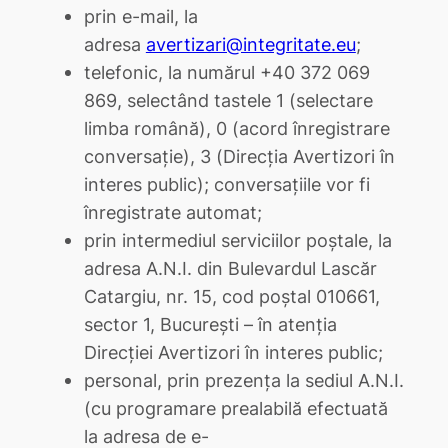
prin e-mail, la
adresa
avertizari@integritate.eu
;
telefonic, la numărul +40 372 069
869, selectând tastele 1 (selectare
limba română), 0 (acord înregistrare
conversație), 3 (Direcția Avertizori în
interes public); conversațiile vor fi
înregistrate automat;
prin intermediul serviciilor poștale, la
adresa A.N.I. din Bulevardul Lascăr
Catargiu, nr. 15, cod poștal 010661,
sector 1, București – în atenția
Direcției Avertizori în interes public;
personal, prin prezența la sediul A.N.I.
(cu programare prealabilă efectuată
la adresa de e-