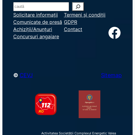
S
e
Solicitare informații
Termeni și condiții
Comunicate de presă
GDPR
a
Facebook
Achiziții/Anunțuri
Contact
r
Concursuri angajare
c
h
©
CEVJ
Sitemap
Activitatea Societății Complexul Energetic Valea