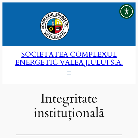
Sari
la
conținut
SOCIETATEA COMPLEXUL
ENERGETIC VALEA JIULUI S.A.
Integritate
instituțională