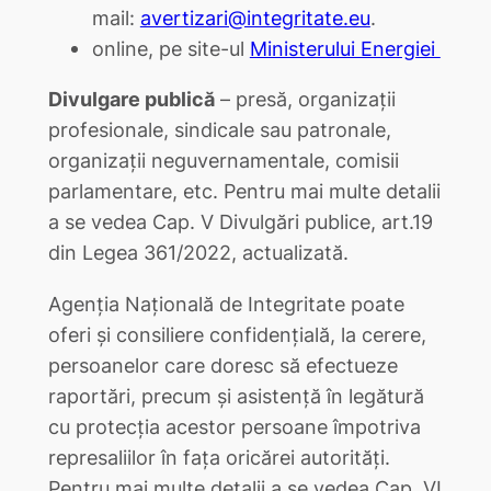
mail:
avertizari@integritate.eu
.
online, pe site-ul
Ministerului Energiei
Divulgare publică
– presă, organizații
profesionale, sindicale sau patronale,
organizații neguvernamentale, comisii
parlamentare, etc. Pentru mai multe detalii
a se vedea Cap. V Divulgări publice, art.19
din Legea 361/2022, actualizată.
Agenția Națională de Integritate poate
oferi și consiliere confidențială, la cerere,
persoanelor care doresc să efectueze
raportări, precum și asistență în legătură
cu protecția acestor persoane împotriva
represaliilor în fața oricărei autorități.
Pentru mai multe detalii a se vedea Cap. VI