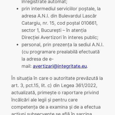
înregistrate automat;
prin intermediul serviciilor poștale, la
adresa A.N.I. din Bulevardul Lascăr
Catargiu, nr. 15, cod poștal 010661,
sector 1, București – în atenția
Direcției Avertizori în interes public;
personal, prin prezența la sediul A.N.I.
(cu programare prealabilă efectuată
la adresa de e-
mail:
avertizari@integritate.eu
.
În situația în care o autoritate prevăzută la
art. 3, pct.15, lit. c) din Legea 361/2022,
actualizată, primește o raportare privind
încălcări ale legii și pentru care
competența de a examina și de a efectua
acțiuni subsecvente se află în sarcina