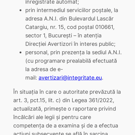
înregistrate automat;
prin intermediul serviciilor poștale, la
adresa A.N.I. din Bulevardul Lascăr
Catargiu, nr. 15, cod poștal 010661,
sector 1, București – în atenția
Direcției Avertizori în interes public;
personal, prin prezența la sediul A.N.I.
(cu programare prealabilă efectuată
la adresa de e-
mail:
avertizari@integritate.eu
.
În situația în care o autoritate prevăzută la
art. 3, pct.15, lit. c) din Legea 361/2022,
actualizată, primește o raportare privind
încălcări ale legii și pentru care
competența de a examina și de a efectua
acțiuni subsecvente se află în sarcina