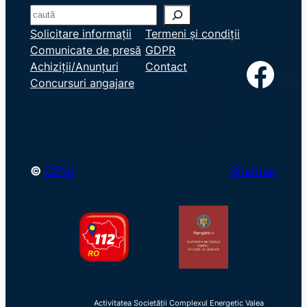
S
e
Solicitare informații
Termeni și condiții
Comunicate de presă
GDPR
a
Facebook
Achiziții/Anunțuri
Contact
r
Concursuri angajare
c
h
©
CEVJ
Sitemap
Activitatea Societății Complexul Energetic Valea