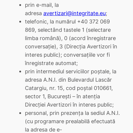
prin e-mail, la
adresa
avertizari@integritate.eu
;
telefonic, la numărul +40 372 069
869, selectând tastele 1 (selectare
limba română), 0 (acord înregistrare
conversație), 3 (Direcția Avertizori în
interes public); conversațiile vor fi
înregistrate automat;
prin intermediul serviciilor poștale, la
adresa A.N.I. din Bulevardul Lascăr
Catargiu, nr. 15, cod poștal 010661,
sector 1, București – în atenția
Direcției Avertizori în interes public;
personal, prin prezența la sediul A.N.I.
(cu programare prealabilă efectuată
la adresa de e-