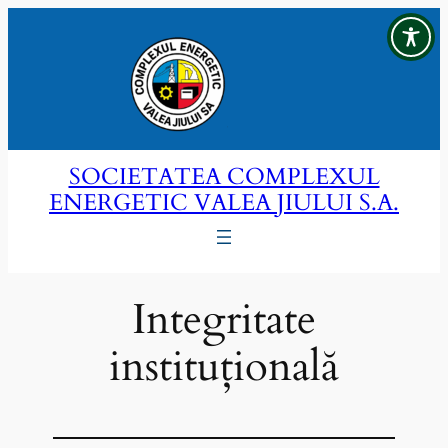
Sari
la
conținut
SOCIETATEA COMPLEXUL
ENERGETIC VALEA JIULUI S.A.
Integritate
instituțională