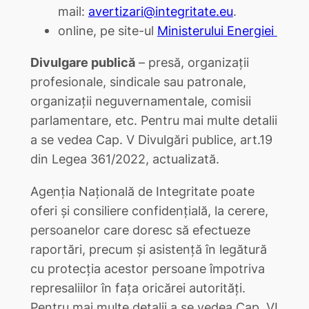
mail:
avertizari@integritate.eu
.
online, pe site-ul
Ministerului Energiei
Divulgare publică
– presă, organizații
profesionale, sindicale sau patronale,
organizații neguvernamentale, comisii
parlamentare, etc. Pentru mai multe detalii
a se vedea Cap. V Divulgări publice, art.19
din Legea 361/2022, actualizată.
Agenția Națională de Integritate poate
oferi și consiliere confidențială, la cerere,
persoanelor care doresc să efectueze
raportări, precum și asistență în legătură
cu protecția acestor persoane împotriva
represaliilor în fața oricărei autorități.
Pentru mai multe detalii a se vedea Cap. VI